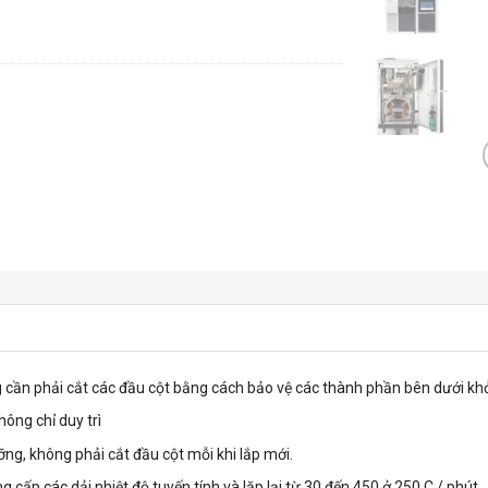
cần phải cắt các đầu cột bằng cách bảo vệ các thành phần bên dưới khỏ
hông chỉ duy trì
g, không phải cắt đầu cột mỗi khi lắp mới.
ng cấp các dải nhiệt độ tuyến tính và lặp lại từ 30 đến 450 ở 250 C / phút.