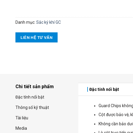
Danh mục:
Sắc ký khí GC
LIÊN HỆ TƯ VẤN
Chi tiết sản phẩm
Đặc tính nổi bật
Đặc tính nổi bật
Guard Chips không 
Thông số kỹ thuật
Cột được bảo vệ, k
Tài liệu
Không cần bảo dưỡn
Media
Lò cột trực tiếp cu