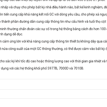
 nhấp và chạy cho phép bất kỳ nhà điều hành nào, bất kể kinh nghiệm, để l
n tiến cung cấp khả năng kết nối GC với dòng yêu cầu, cho phép xả ngư
 thành phần đường dẫn cung cấp thông tin như cấu hình và tuổi thọ cột 
minh thường chẩn đoán các sự cố trong hệ thống bằng cách đo hơn 100 đ
nh dạng dễ đọc.
n cảm ứng lớn với khả năng cung cấp thông tin thiết bị không dây qua c
t nửa công suất của một GC thông thường, có thể được cắm vào bất kỳ 
ho sắc ký khí tốc độ cao hoặc thông lượng cao với thời gian gia nhiệt và 
 dụng với các hệ thống khối phổ 5977B, 7000D và 7010B.