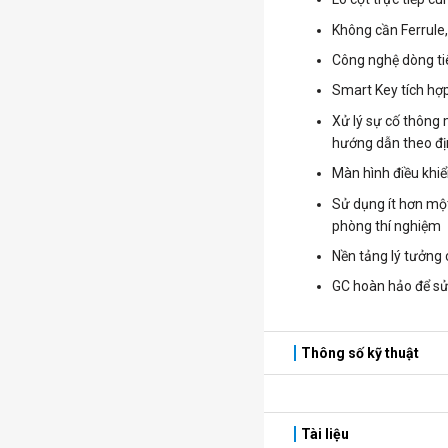
Không cần Ferrule,
Công nghệ dòng tiê
Smart Key tích hợp
Xử lý sự cố thông 
hướng dẫn theo đị
Màn hình điều khiể
Sử dụng ít hơn mộ
phòng thí nghiệm
Nền tảng lý tưởng c
GC hoàn hảo để sử
Thông số kỹ thuật
Tài liệu