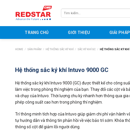
Skip
to
Tìm
content
kiếm:
TRANG CHỦ
GIỚI THIỆU
GIẢI PHÁ
HOME
/
SẢN PHẨM
/
HỆ THỐNG SẮC KÝ KHÍ
/
SẮC KÝ KHÍ GC
/
HỆ THỐNG SẮC KÝ KHÍ
Hệ thống sắc ký khí Intuvo 9000 GC
Hệ thống sắc ký khí Intuvo 9000 (GC) được thiết kế cho công suấ
làm việc trong phòng thí nghiệm của bạn. Thay đổi các cột và bả
và chạy của Intuvo. Thời lượng chu kỳ nhanh hơn thông qua gia n
phép công suất cao hơn trong phòng thí nghiệm.
Trí thông minh tích hợp của Intuvo giúp giảm chi phí vận hành 
tự hướng dẫn và thông tin phản hồi về việc bảo trì sớm. Khóa thô
thông số cột để giảm lỗi người dùng.