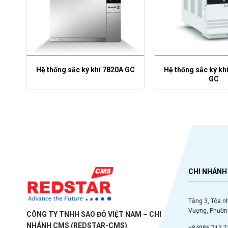
n
Hệ thống sắc ký khí 7820A GC
Hệ thống sắc ký kh
GC
CHI NHÁNH 
Tầng 3, Tòa n
Vượng, Phường
CÔNG TY TNHH SAO ĐỎ VIỆT NAM – CHI
NHÁNH CMS (REDSTAR-CMS)