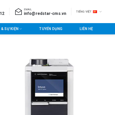
EMAIL
TIẾNG VIỆT
712
info@redstar-cms.vn
 & SỰ KIỆN
TUYỂN DỤNG
LIÊN HỆ