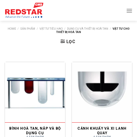
Skip
to
content
HOME
/
SẢN PHẨM
/
VẬT TƯ TIÊU HAO
/
DỤNG CỤ VÀ THIẾT BỊ HOÀ TAN
/
VẬT TƯ CHO
THIẾT BỊ HOÀ TAN
LỌC
BÌNH HOÀ TAN, NẮP VÀ BỘ
CÁNH KHUẤY VÀ XI LANH
DỤNG CỤ
QUAY
4 SẢN PHẨM
4 SẢN PHẨM