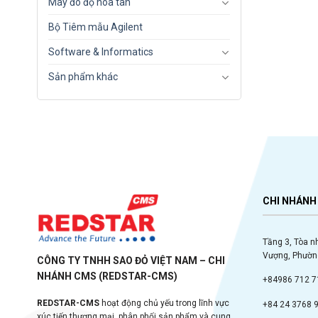
Máy đo độ hòa tan
Bộ Tiêm mẫu Agilent
Software & Informatics
Sản phẩm khác
CHI NHÁNH 
Tầng 3, Tòa n
Vượng, Phường
CÔNG TY TNHH SAO ĐỎ VIỆT NAM – CHI
NHÁNH CMS (REDSTAR-CMS)
+84986 712 7
REDSTAR-CMS
hoạt động chủ yếu trong lĩnh vực
+84 24 3768 
xúc tiến thương mại, phân phối sản phẩm và cung