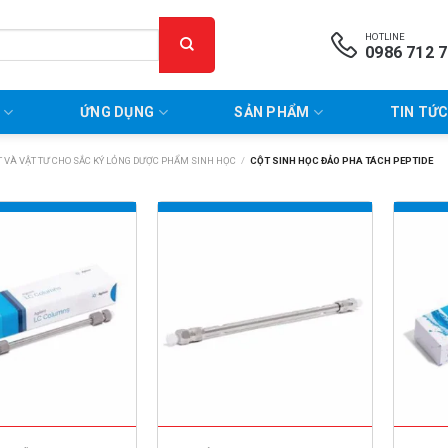
HOTLINE
0986 712 
P
ỨNG DỤNG
SẢN PHẨM
TIN TỨC
 VÀ VẬT TƯ CHO SẮC KÝ LỎNG DƯỢC PHẨM SINH HỌC
/
CỘT SINH HỌC ĐẢO PHA TÁCH PEPTIDE