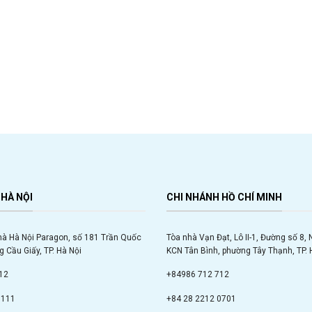
HÀ NỘI
CHI NHÁNH HỒ CHÍ MINH
hà Hà Nội Paragon, số 181 Trần Quốc
Tòa nhà Vạn Đạt, Lô II-1, Đường số 8,
 Cầu Giấy, TP. Hà Nội
KCN Tân Bình, phường Tây Thạnh, TP. 
12
+84986 712 712
9111
+84 28 2212 0701