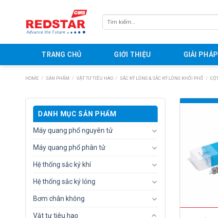
Skip
to
Tìm
content
kiếm:
TRANG CHỦ
GIỚI THIỆU
GIẢI PHÁ
HOME
/
SẢN PHẨM
/
VẬT TƯ TIÊU HAO
/
SẮC KÝ LỎNG & SẮC KÝ LỎNG KHỐI PHỔ
/
CỘT
DANH MỤC SẢN PHẨM
Máy quang phổ nguyên tử
Máy quang phổ phân tử
Hệ thống sắc ký khí
Hệ thống sắc ký lỏng
Bơm chân không
Vật tư tiêu hao