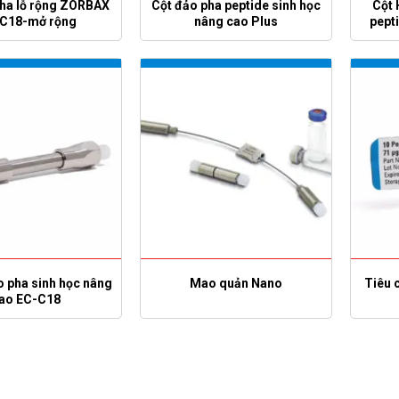
pha lỗ rộng ZORBAX
Cột đảo pha peptide sinh học
Cột 
 C18-mở rộng
nâng cao Plus
pept
o pha sinh học nâng
Mao quản Nano
Tiêu 
ao EC-C18