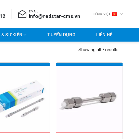
EMAIL
TIẾNG VIỆT
712
info@redstar-cms.vn
 & SỰ KIỆN
TUYỂN DỤNG
LIÊN HỆ
Showing all 7 results