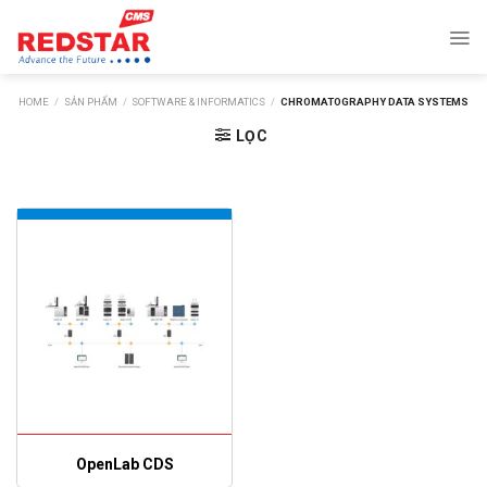
Skip
to
content
HOME
/
SẢN PHẨM
/
SOFTWARE & INFORMATICS
/
CHROMATOGRAPHY DATA SYSTEMS
LỌC
OpenLab CDS