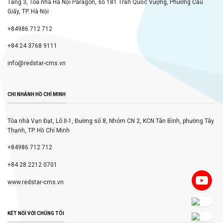
Tầng 3, Tòa nhà Hà Nội Paragon, số 181 Trần Quốc Vượng, Phường Cầu
Giấy, TP. Hà Nội
+84986 712 712
+84 24 3768 9111
info@redstar-cms.vn
CHI NHÁNH HỒ CHÍ MINH
Tòa nhà Vạn Đạt, Lô II-1, Đường số 8, Nhóm CN 2, KCN Tân Bình, phường Tây
Thạnh, TP. Hồ Chí Minh
+84986 712 712
+84 28 2212 0701
www.redstar-cms.vn
KẾT NỐI VỚI CHÚNG TÔI