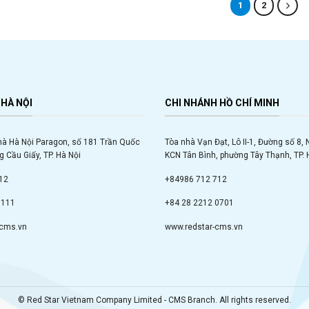
1
2
HÀ NỘI
CHI NHÁNH HỒ CHÍ MINH
hà Hà Nội Paragon, số 181 Trần Quốc
Tòa nhà Vạn Đạt, Lô II-1, Đường số 8,
 Cầu Giấy, TP. Hà Nội
KCN Tân Bình, phường Tây Thạnh, TP. 
12
+84986 712 712
9111
+84 28 2212 0701
-cms.vn
www.redstar-cms.vn
© Red Star Vietnam Company Limited - CMS Branch. All rights reserved.