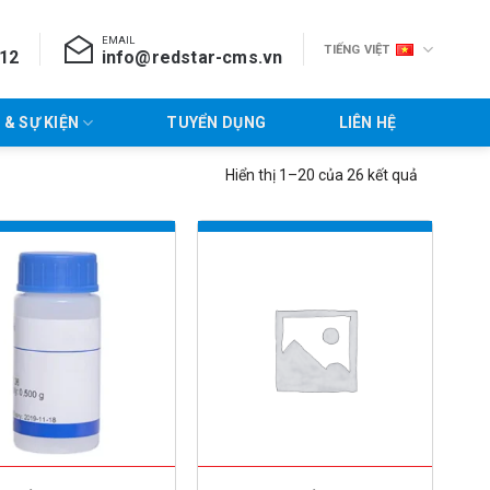
EMAIL
TIẾNG VIỆT
712
info@redstar-cms.vn
 & SỰ KIỆN
TUYỂN DỤNG
LIÊN HỆ
Hiển thị 1–20 của 26 kết quả