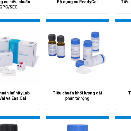
g cụ hiệu chuẩn
Bộ dụng cụ ReadyCal
Tiêu 
GPC/SEC
huẩn InfinityLab
Tiêu chuẩn khối lượng dải
T
Val và EasiCal
phân tử rộng