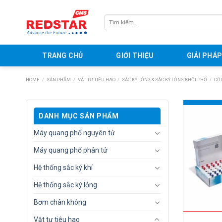
Skip
to
Tìm
content
kiếm:
TRANG CHỦ
GIỚI THIỆU
GIẢI PHÁ
HOME
/
SẢN PHẨM
/
VẬT TƯ TIÊU HAO
/
SẮC KÝ LỎNG & SẮC KÝ LỎNG KHỐI PHỔ
/
CỘT
DANH MỤC SẢN PHẨM
Máy quang phổ nguyên tử
Máy quang phổ phân tử
Hệ thống sắc ký khí
Hệ thống sắc ký lỏng
Bơm chân không
Vật tư tiêu hao