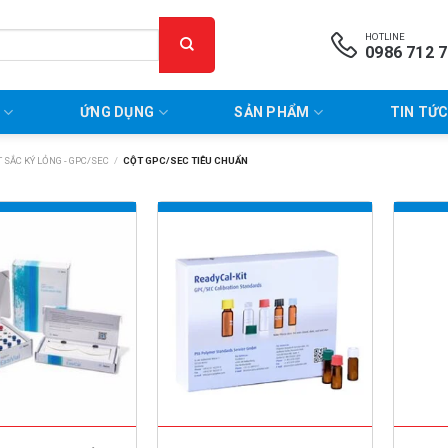
HOTLINE
0986 712 
P
ỨNG DỤNG
SẢN PHẨM
TIN TỨC
 SẮC KÝ LỎNG - GPC/SEC
/
CỘT GPC/SEC TIÊU CHUẨN