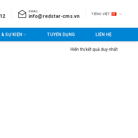
EMAIL
TIẾNG VIỆT
712
info@redstar-cms.vn
 & SỰ KIỆN
TUYỂN DỤNG
LIÊN HỆ
Hiển thị kết quả duy nhất