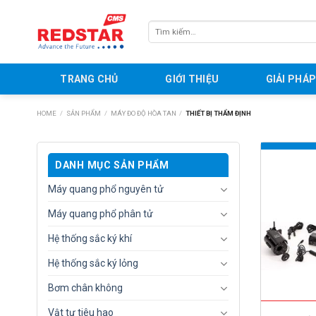
Skip
to
Tìm
content
kiếm:
TRANG CHỦ
GIỚI THIỆU
GIẢI PHÁ
HOME
/
SẢN PHẨM
/
MÁY ĐO ĐỘ HÒA TAN
/
THIẾT BỊ THẨM ĐỊNH
DANH MỤC SẢN PHẨM
Máy quang phổ nguyên tử
Máy quang phổ phân tử
Hệ thống sắc ký khí
Hệ thống sắc ký lỏng
Bơm chân không
Vật tư tiêu hao