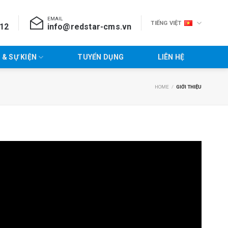
EMAIL
TIẾNG VIỆT
712
info@redstar-cms.vn
 & SỰ KIỆN
TUYỂN DỤNG
LIÊN HỆ
HOME
/
GIỚI THIỆU