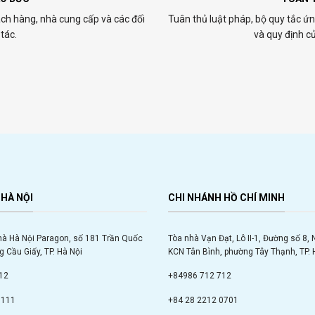
ch hàng, nhà cung cấp và các đối
Tuân thủ luật pháp, bộ quy tắc ứ
tác.
và quy định c
HÀ NỘI
CHI NHÁNH HỒ CHÍ MINH
hà Hà Nội Paragon, số 181 Trần Quốc
Tòa nhà Vạn Đạt, Lô II-1, Đường số 8,
 Cầu Giấy, TP. Hà Nội
KCN Tân Bình, phường Tây Thạnh, TP. 
12
+84986 712 712
9111
+84 28 2212 0701