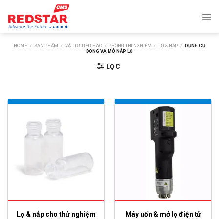
Skip
to
content
HOME
/
SẢN PHẨM
/
VẬT TƯ TIÊU HAO
/
PHÒNG THÍ NGHIỆM
/
LỌ & NẮP
/
DỤNG CỤ
ĐÓNG VÀ MỞ NẮP LỌ
LỌC
Lọ & nắp cho thử nghiệm
Máy uốn & mở lọ điện tử