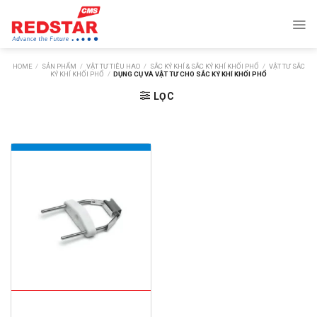
Skip
to
content
HOME
/
SẢN PHẨM
/
VẬT TƯ TIÊU HAO
/
SẮC KÝ KHÍ & SẮC KÝ KHÍ KHỐI PHỔ
/
VẬT TƯ SẮC
KÝ KHÍ KHỐI PHỔ
/
DỤNG CỤ VÀ VẬT TƯ CHO SẮC KÝ KHÍ KHỐI PHỔ
LỌC