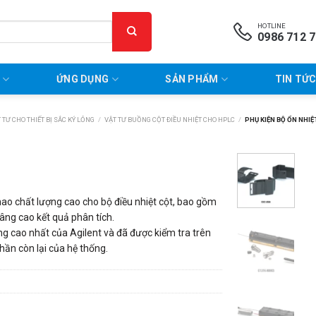
HOTLINE
0986 712 
P
ỨNG DỤNG
SẢN PHẨM
TIN TỨC
 TƯ CHO THIẾT BỊ SẮC KÝ LỎNG
/
VẬT TƯ BUỒNG CỘT ĐIỀU NHIỆT CHO HPLC
/
PHỤ KIỆN BỘ ỔN NHI
 hao chất lượng cao cho bộ điều nhiệt cột, bao gồm
nâng cao kết quả phân tích.
g cao nhất của Agilent và đã được kiểm tra trên
hần còn lại của hệ thống.