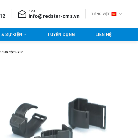
EMAIL
TIẾNG VIỆT
712
info@redstar-cms.vn
 & SỰ KIỆN
TUYỂN DỤNG
LIÊN HỆ
ỆT CHO CỘT HPLC