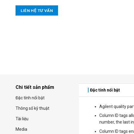
LIÊN HỆ TƯ VẤN
Chi tiết sản phẩm
Đặc tính nổi bật
Đặc tính nổi bật
Agilent quality pa
Thông số kỹ thuật
Column ID tags all
Tài liệu
number, the last i
Media
Column ID tags ens