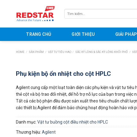
Skip
to
Tìm
content
kiếm:
TRANG CHỦ
GIỚI THIỆU
GIẢI PHÁ
HOME
/
SẢN PHẨM
/
VẬT TƯ TIÊU HAO
/
SẮC KÝ LỎNG & SẮC KÝ LỎNG KHỐI PHỔ
/
VẬT
Phụ kiện bộ ổn nhiệt cho cột HPLC
Agilent cung cấp một loạt toàn diện các phụ kiện và vật tư tiêu
thẻ cột và bộ trao đổi nhiệt, để hỗ trợ nỗ lực của bạn trong việc 
Tất cả các bộ phận đều được sản xuất theo tiêu chuẩn chất lượn
các thiết bị Agilent để đảm bảo chúng hoạt động hoàn hảo với p
Danh mục:
Vật tư buồng cột điều nhiệt cho HPLC
Thương hiệu:
Agilent