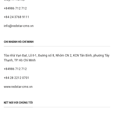
+84986 712 712
+84 24 3768 9111
info@redstar-cms.vn
CHI NHÁNH HỒ CHÍ MINH
Tòa nhà Vạn Đạt, Lô II-1, Đường số 8, Nhóm CN 2, KCN Tân Bình, phường Tây
Thạnh, TP. Hồ Chí Minh
+84986 712 712
+84 28 2212 0701
www.redstar-cms.vn
KẾT NỐI VỚI CHÚNG TÔI