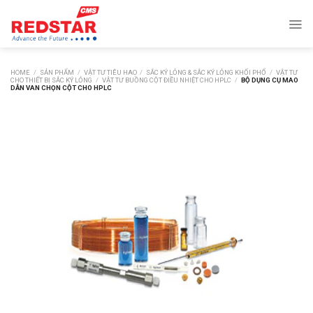
Skip
to
content
HOME
/
SẢN PHẨM
/
VẬT TƯ TIÊU HAO
/
SẮC KÝ LỎNG & SẮC KÝ LỎNG KHỐI PHỔ
/
VẬT TƯ
CHO THIẾT BỊ SẮC KÝ LỎNG
/
VẬT TƯ BUỒNG CỘT ĐIỀU NHIỆT CHO HPLC
/
BỘ DỤNG CỤ MAO
DẪN VAN CHỌN CỘT CHO HPLC