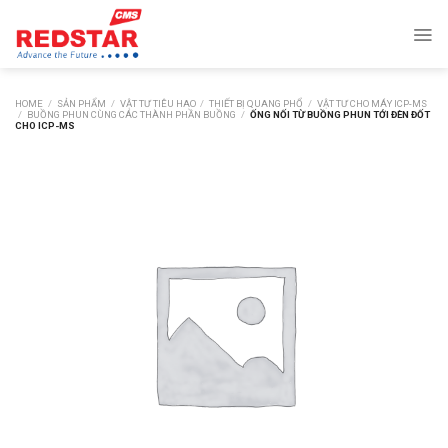
Skip
to
content
HOME
/
SẢN PHẨM
/
VẬT TƯ TIÊU HAO
/
THIẾT BỊ QUANG PHỔ
/
VẬT TƯ CHO MÁY ICP-MS
/
BUỒNG PHUN CÙNG CÁC THÀNH PHẦN BUỒNG
/
ỐNG NỐI TỪ BUỒNG PHUN TỚI ĐÈN ĐỐT
CHO ICP-MS