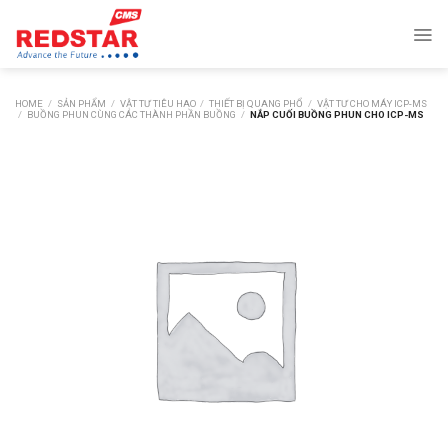
Skip
to
content
HOME
/
SẢN PHẨM
/
VẬT TƯ TIÊU HAO
/
THIẾT BỊ QUANG PHỔ
/
VẬT TƯ CHO MÁY ICP-MS
/
BUỒNG PHUN CÙNG CÁC THÀNH PHẦN BUỒNG
/
NẮP CUỐI BUỒNG PHUN CHO ICP-MS