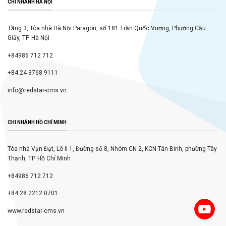
CHI NHÁNH HÀ NỘI
Tầng 3, Tòa nhà Hà Nội Paragon, số 181 Trần Quốc Vượng, Phường Cầu
Giấy, TP. Hà Nội
+84986 712 712
+84 24 3768 9111
info@redstar-cms.vn
CHI NHÁNH HỒ CHÍ MINH
Tòa nhà Vạn Đạt, Lô II-1, Đường số 8, Nhóm CN 2, KCN Tân Bình, phường Tây
Thạnh, TP. Hồ Chí Minh
+84986 712 712
+84 28 2212 0701
www.redstar-cms.vn