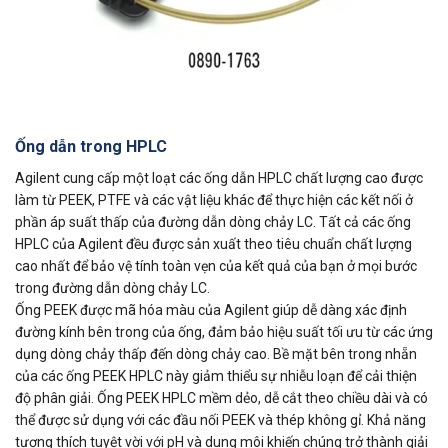
Ống dẫn trong HPLC
Agilent cung cấp một loạt các ống dẫn HPLC chất lượng cao được
làm từ PEEK, PTFE và các vật liệu khác để thực hiện các kết nối ở
phần áp suất thấp của đường dẫn dòng chảy LC. Tất cả các ống
HPLC của Agilent đều được sản xuất theo tiêu chuẩn chất lượng
cao nhất để bảo vệ tính toàn vẹn của kết quả của bạn ở mọi bước
trong đường dẫn dòng chảy LC.
Ống PEEK được mã hóa màu của Agilent giúp dễ dàng xác định
đường kính bên trong của ống, đảm bảo hiệu suất tối ưu từ các ứng
dụng dòng chảy thấp đến dòng chảy cao. Bề mặt bên trong nhẵn
của các ống PEEK HPLC này giảm thiểu sự nhiễu loạn để cải thiện
độ phân giải. Ống PEEK HPLC mềm dẻo, dễ cắt theo chiều dài và có
thể được sử dụng với các đầu nối PEEK và thép không gỉ. Khả năng
tương thích tuyệt vời với pH và dung môi khiến chúng trở thành giải