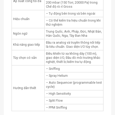
Áp suất cổng tối đa
200 mbar (150 Torr, 20000 Pa) trong
Chế độ rò rỉ Gross
– Tự động bên trong và bên ngoài
Hiệu chuẩn
– Có thể kiểm tra hiệu chuẩn trong khi
thử nghiệm
Trung Quốc, Anh, Pháp, Đức, Nhật Bản,
Ngôn ngữ
Hàn Quốc, Nga, Tây Ban Nha
Đầu ra analog và truyền thông nối tiếp
Khả năng giao tiếp
là tiêu chuẩn. Giao diện I/O tùy chọn.
Điều khiển từ xa không dây (100 m),
Tùy chọn có sẵn
giao diện I/O, Đầu dò môi trường khắc
nghiệt, thiết bị kiểm tra tự động.
– Sniffing
– Spray Helium
– Auto Sequencer (programmable test
cycle)
Hướng dẫn thiết
– High Sensitivity
– Split Flow
– PPM Sniffing