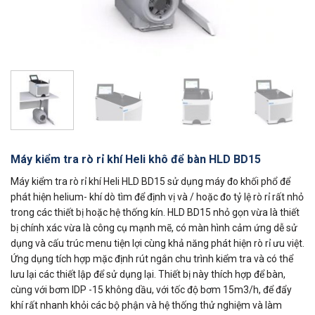
Máy kiểm tra rò rỉ khí Heli khô để bàn HLD BD15
Máy kiểm tra rò rỉ khí Heli HLD BD15 sử dụng máy đo khối phổ để
phát hiện helium- khí dò tìm để định vị và / hoặc đo tỷ lệ rò rỉ rất nhỏ
trong các thiết bị hoặc hệ thống kín. HLD BD15 nhỏ gọn vừa là thiết
bị chính xác vừa là công cụ mạnh mẽ, có màn hình cảm ứng dễ sử
dụng và cấu trúc menu tiện lợi cùng khả năng phát hiện rò rỉ ưu việt.
Ứng dụng tích hợp mặc định rút ngắn chu trình kiểm tra và có thể
lưu lại các thiết lập để sử dụng lại. Thiết bị này thích hợp để bàn,
cùng với bơm IDP -15 không dầu, với tốc độ bơm 15m3/h, để đẩy
khí rất nhanh khỏi các bộ phận và hệ thống thử nghiệm và làm