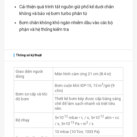
Cải thiện quá trình tắt nguồn giữ phổ kế dưới chân
không và bảo vệ bơm turbo phân tử
Bơm chân không khô ngăn nhiễm dầu vào các bộ
phận và hệ thống kiểm tra
Thông số kỹ thuật
Giao diện người
Màn hình cảm ứng 21 cm (8.4 in)
dùng
3
Bơm cuộn khô IDP-15, 15 m
/giờ (9
cfm)
Bơm sơ cấp và tốc
Thiết kế bơm kép được cấp bằng sáng
độ bơm
chế để làm sạch nhanh và triệt tiêu
nền.
-12
-12
5×10
mbar • L / s, 5×10
atm • cc
Độ nhạy
-13
3
/ s, 5×10
Pa • m
/ s
13 mbar (10 Torr, 1333 Pa)