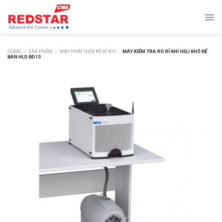
Skip
to
content
HOME
/
SẢN PHẨM
/
MÁY PHÁT HIỆN RÒ RỈ KHÍ
/
MÁY KIỂM TRA RÒ RỈ KHÍ HELI KHÔ ĐỂ
BÀN HLD BD15