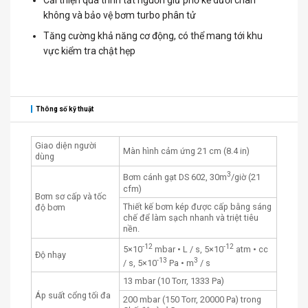
không và bảo vệ bơm turbo phân tử
Tăng cường khả năng cơ động, có thể mang tới khu
vực kiểm tra chật hẹp
Thông số kỹ thuật
Giao diện người
Màn hình cảm ứng 21 cm (8.4 in)
dùng
3
Bơm cánh gạt DS 602, 30m
/giờ (21
cfm)
Bơm sơ cấp và tốc
Thiết kế bơm kép được cấp bằng sáng
độ bơm
chế để làm sạch nhanh và triệt tiêu
nền.
-12
-12
5×10
mbar • L / s, 5×10
atm • cc
Độ nhạy
-13
3
/ s, 5×10
Pa • m
/ s
13 mbar (10 Torr, 1333 Pa)
Áp suất cổng tối đa
200 mbar (150 Torr, 20000 Pa) trong