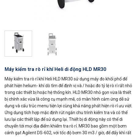
Máy kiểm tra rò rỉ khí Heli di động HLD MR30
Máy kiểm tra rò rỉ khí Heli HLD MR30 sử dụng máy đo khối phổ để
phát hiện helium- khí dò tìm để định vị và / hoặc đo tỷ lệ rò rỉ rất nhỏ
trong các thiết bị hoặc hệ thống kín. HLD MR30 nhỏ gọn vừa là thiết
bị chính xác vừa là công cụ mạnh mẽ, có màn hình cảm ứng dễ sử
dụng và cấu trúc menu tiện lợi cùng khả năng phát hiện rò rỉ ưu việt.
Ứng dụng tích hợp mặc định rút ngắn chu trình kiểm tra và có thể
lưu lại các thiết lập để sử dụng lại. Thiết bị di động này có thể di
chuyển tới mọi địa điểm khiểm tra rò rỉ. MR30 bao gồm một bơm
cánh gạt Agilent DS-602, với tốc độ bơm 30 m3 / giờ, để đẩy khí rất