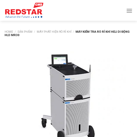
Skip
to
content
HOME
/
SẢN PHẨM
/
MÁY PHÁT HIỆN RÒ RỈ KHÍ
/
MÁY KIỂM TRA RÒ RỈ KHÍ HELI DI ĐỘNG
HLD MR30