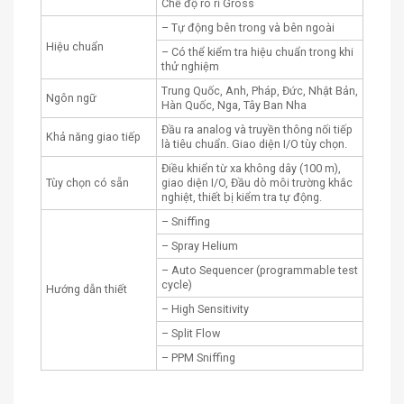
Chế độ rò rỉ Gross
– Tự động bên trong và bên ngoài
Hiệu chuẩn
– Có thể kiểm tra hiệu chuẩn trong khi
thử nghiệm
Trung Quốc, Anh, Pháp, Đức, Nhật Bản,
Ngôn ngữ
Hàn Quốc, Nga, Tây Ban Nha
Đầu ra analog và truyền thông nối tiếp
Khả năng giao tiếp
là tiêu chuẩn. Giao diện I/O tùy chọn.
Điều khiển từ xa không dây (100 m),
Tùy chọn có sẵn
giao diện I/O, Đầu dò môi trường khắc
nghiệt, thiết bị kiểm tra tự động.
– Sniffing
– Spray Helium
– Auto Sequencer (programmable test
cycle)
Hướng dẫn thiết
– High Sensitivity
– Split Flow
– PPM Sniffing