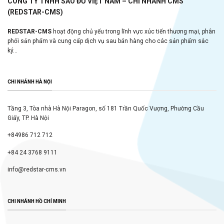
CÔNG TY TNHH SAO ĐỎ VIỆT NAM – CHI NHÁNH CMS
(REDSTAR-CMS)
REDSTAR-CMS
hoạt động chủ yếu trong lĩnh vực xúc tiến thương mại, phân
phối sản phẩm và cung cấp dịch vụ sau bán hàng cho các sản phẩm sắc
ký...
CHI NHÁNH HÀ NỘI
Tầng 3, Tòa nhà Hà Nội Paragon, số 181 Trần Quốc Vượng, Phường Cầu
Giấy, TP. Hà Nội
+84986 712 712
+84 24 3768 9111
info@redstar-cms.vn
CHI NHÁNH HỒ CHÍ MINH