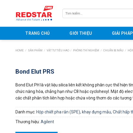
Skip
to
Tìm
content
kiếm:
TRANG CHỦ
GIỚI THIỆU
GIẢI PHÁ
HOME
/
SẢN PHẨM
/
VẬT TƯ TIÊU HAO
/
PHÒNG THÍ NGHIỆM
/
CHUẨN BỊ MẪU
/
HỘP
Bond Elut PRS
Bond Elut PH là vật liệu silica liên kết không phân cực thể hiện t
chức năng hóa, chẳng hạn như C8 hoặc cyclohexyl. Mật độ elec
các chất phân tích liên hợp hoặc chứa vòng thơm do các tương
Danh mục:
Hộp chiết pha rắn (SPE), khay đựng mẫu, Chất hấp 
Thương hiệu:
Agilent