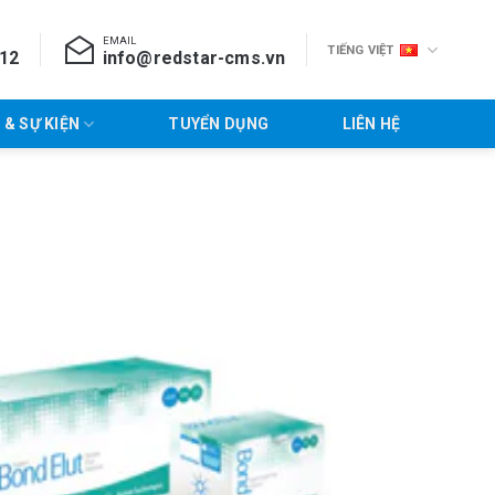
EMAIL
TIẾNG VIỆT
712
info@redstar-cms.vn
 & SỰ KIỆN
TUYỂN DỤNG
LIÊN HỆ