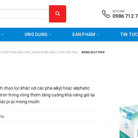
HOTLINE
0986 712 
P
ỨNG DỤNG
SẢN PHẨM
TIN TỨC
 CHIẾT PHA RẮN (SPE), KHAY ĐỰNG MẪU, CHẤT HẤP THỤ
/
BOND ELUT PRS
ính chọn lọc khác với các pha alkyl hoặc aliphatic
tron trong vòng thơm tăng cường khả năng giữ lại
 tác pi-pi mong muốn.
thụ