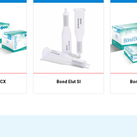
SCX
Bond Elut SI
Bon