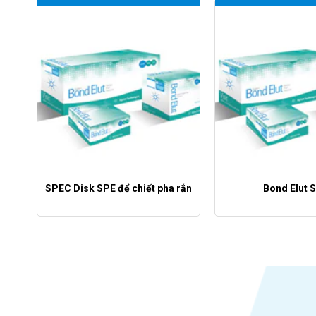
E)
SPEC Disk SPE để chiết pha rắn
Bond Elut 