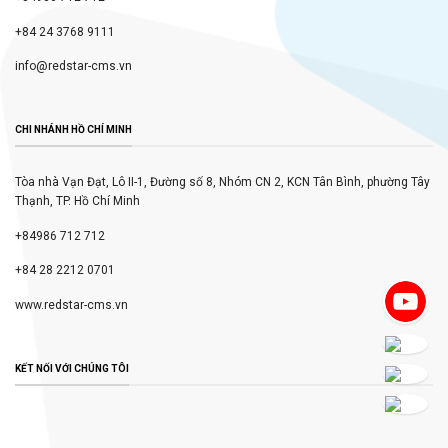
+84 24 3768 9111
info@redstar-cms.vn
CHI NHÁNH HỒ CHÍ MINH
Tòa nhà Vạn Đạt, Lô II-1, Đường số 8, Nhóm CN 2, KCN Tân Bình, phường Tây
Thạnh, TP. Hồ Chí Minh
+84986 712 712
+84 28 2212 0701
www.redstar-cms.vn
KẾT NỐI VỚI CHÚNG TÔI