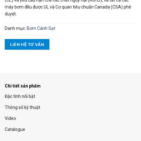
(CE) và yêu cầu hạn chế các chất nguy hại (RoHS), và tất cả các
máy bơm đều được UL và Cơ quan tiêu chuẩn Canada (CSA) phê
duyệt.
Danh mục:
Bơm Cánh Gạt
LIÊN HỆ TƯ VẤN
Chi tiết sản phẩm
Đặc tính nổi bật
Thông số kỹ thuật
Video
Catalogue