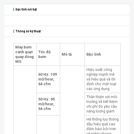
Đặc tính nổi bật
Thông số kỹ thuật
Máy bơm
cánh quạt
Tốc độ
Mô tả
Đặc tính
quay dòng
bơm
MS
Hiệu suất công
60 Hz: 109
nghiệp mạnh mẽ
m3/hour,
và hiệu quả và ổn
64 cfm
định cho một loạt
các ứng dụng
Thân thiện với môi
50 Hz: 95
trường và tiết kiệm
m3/hour,
chi phí do yêu cầu
56 cfm
năng lượng giảm
Hệ thống lưu thông
dầu hiệu quả cao
đảm bảo bôi trơn
và niêm phong