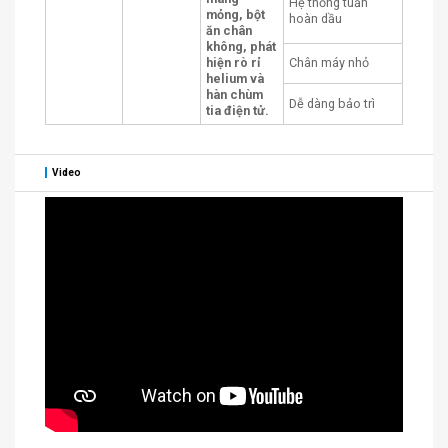
Hệ thống tuần
mỏng, bột
hoàn dầu
ăn chân
không, phát
hiện rò rỉ
Chân máy nhỏ
helium và
hàn chùm
Dễ dàng bảo trì
tia điện tử.
Video