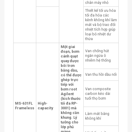
chân máy nhỏ
Thiết kế tối ưu hóa
tối đa hóa các
kênh không khí làm
mát và bộ trao đổi
nhiệt tích hợp giúp
loại bỏ nhiệt dư
thừa
Một giai
Van chống hút
đoạn, bơm
ngăn ngừa ô
cánh quạt
nhiễm hệ thống
quay được
bôi trơn
bằng dầu,
Van thu hồi dầu nổi
có thể được
ghép trực
tiếp với
Van composite
bơm root
carbon kéo dài
Agilent
tuổi thọ bơm
(kích thước
MS-631FL
High-
tối đa RP-
Frameless
capacity
3001) mà
không cần
Làm mát bằng
khung. Lý
không khí
tưởng cho
lớp phủ
màng