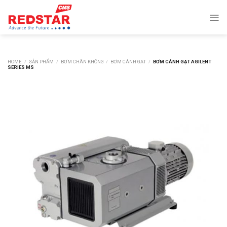
Skip
to
content
HOME
/
SẢN PHẨM
/
BƠM CHÂN KHÔNG
/
BƠM CÁNH GẠT
/
BƠM CÁNH GẠT AGILENT
SERIES MS