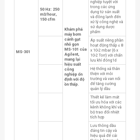
nghiệp tuyệt vời
trong các ứng
50 Hz: 250
dụng từ sản xuất
m3/hour,
và đông lạnh đến
150 cfm
xử lý công nghệ và
sử dụng dược
Khám phá
phẩm
máy bơm
cánh gạt
Áp suất riêng phần
nhỏ gọn
hoạt động thấp ≤ 8
MS-101 của
x 10-2 mbar (6 x
MS-301
Agilent,
10-2 Torr) với chấn
mang lại
lưu khí đóng1d
hiệu suất
Hệ thống xả thân
công
thiện với môi
nghiệp ổn
trường và van nổi
định với độ
để tăng cường
ồn thấp.
quản lý dầu
Thiết kế làm mát
tối ưu hóa với các
kênh không khí và
bộ trao đổi nhiệt
tích hợp
Lưu thông dầu
đáng tin cậy và
hiệu quả để cải