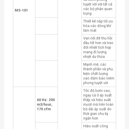
tuyệt vời với tất cả
các bộ phận quan
MS-101
trọng
Thiết kế nắp tối ưu
hóa các dòng khí
làm mát
Van nổi để thu hồi
dầu tốt hơn và trao
đổi nhiệt tích hợp
mang đi lượng
nhiệt dư thừa
Mạnh mẽ, các
thành phần và phụ
kiện chất lượng
cao đảm bảo niêm
phong tuyệt vời
Tốc độ bơm cao,
ngay cả ở áp suất
60 Hz: 290
thấp và hiệu suất
m3/hour,
mượt mà trên toàn
170 cfm
bộ dải áp suất do
thời gian chu kỳ
ngắn hơn
Hiệu suất công