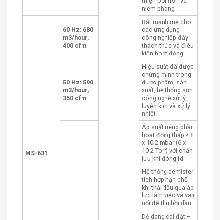
thiện bôi trơn và
niêm phong
Rất mạnh mẽ cho
60 Hz: 680
các ứng dụng
m3/hour,
công nghiệp đầy
400 cfm
thách thức và điều
kiện hoạt động
Hiệu suất đã được
chứng minh trong
50 Hz: 590
dược phẩm, sản
m3/hour,
xuất, hệ thống sơn,
350 cfm
công nghệ xử lý,
luyện kim và xử lý
nhiệt
Áp suất riêng phần
hoạt động thấp ≤ 8
x 10-2 mbar (6 x
10-2 Torr) với chấn
MS-631
lưu khí đóng1d
Hệ thống demister
tích hợp hạn chế
khí thải dầu qua áp
lực làm việc và van
nổi để thu hồi dầu
Dễ dàng cài đặt –