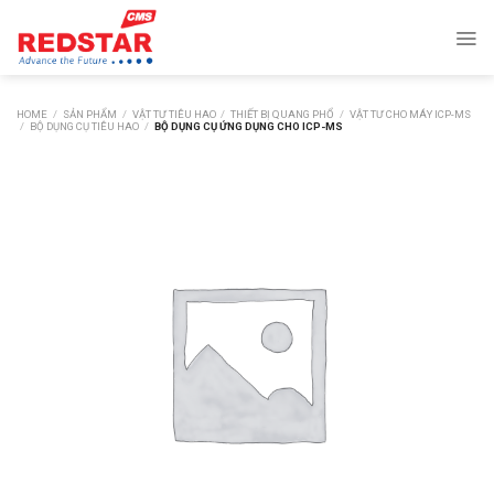
Skip
to
content
HOME
/
SẢN PHẨM
/
VẬT TƯ TIÊU HAO
/
THIẾT BỊ QUANG PHỔ
/
VẬT TƯ CHO MÁY ICP-MS
/
BỘ DỤNG CỤ TIÊU HAO
/
BỘ DỤNG CỤ ỨNG DỤNG CHO ICP-MS