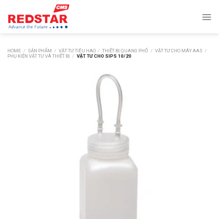
Skip
to
content
HOME
/
SẢN PHẨM
/
VẬT TƯ TIÊU HAO
/
THIẾT BỊ QUANG PHỔ
/
VẬT TƯ CHO MÁY AAS
/
PHỤ KIỆN VẬT TƯ VÀ THIẾT BỊ
/
VẬT TƯ CHO SIPS 10/20