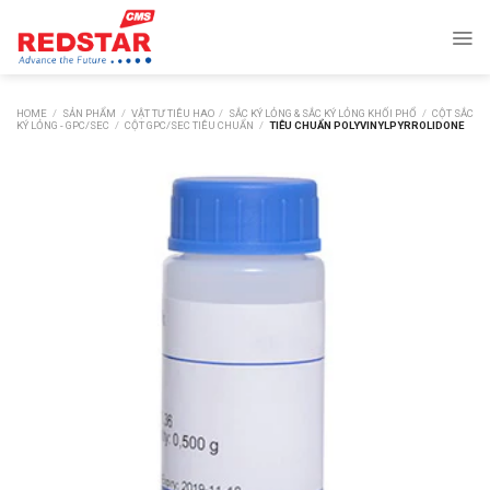
Skip
to
content
HOME
/
SẢN PHẨM
/
VẬT TƯ TIÊU HAO
/
SẮC KÝ LỎNG & SẮC KÝ LỎNG KHỐI PHỔ
/
CỘT SẮC
KÝ LỎNG - GPC/SEC
/
CỘT GPC/SEC TIÊU CHUẨN
/
TIÊU CHUẨN POLYVINYLPYRROLIDONE