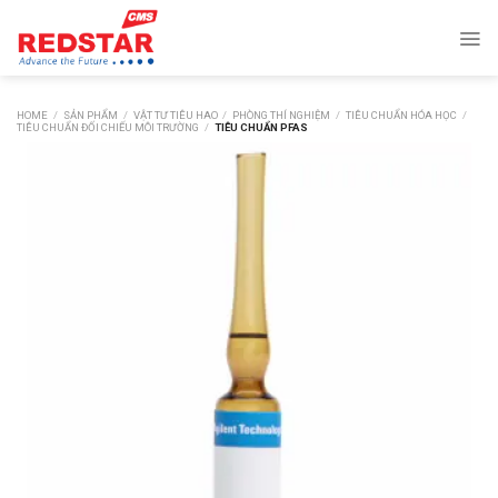
Skip
to
content
HOME
/
SẢN PHẨM
/
VẬT TƯ TIÊU HAO
/
PHÒNG THÍ NGHIỆM
/
TIÊU CHUẨN HÓA HỌC
/
TIÊU CHUẨN ĐỐI CHIẾU MÔI TRƯỜNG
/
TIÊU CHUẨN PFAS