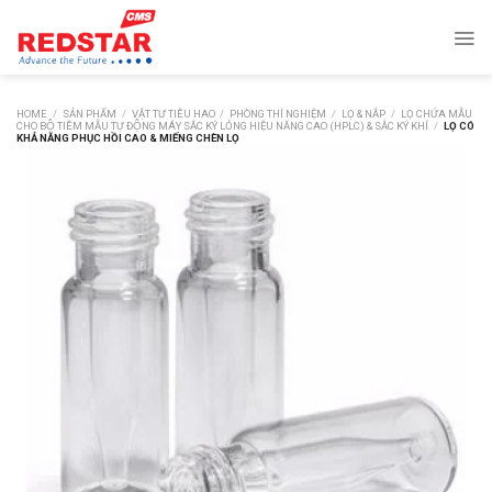
Skip
to
content
HOME
/
SẢN PHẨM
/
VẬT TƯ TIÊU HAO
/
PHÒNG THÍ NGHIỆM
/
LỌ & NẮP
/
LỌ CHỨA MẪU
CHO BỘ TIÊM MẪU TỰ ĐỘNG MÁY SẮC KÝ LỎNG HIỆU NĂNG CAO (HPLC) & SẮC KÝ KHÍ
/
LỌ CÓ
KHẢ NĂNG PHỤC HỒI CAO & MIẾNG CHÈN LỌ