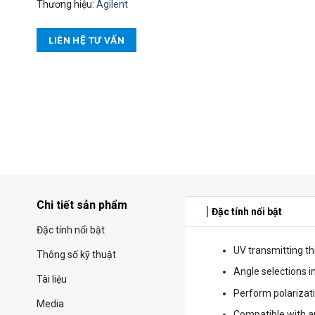
Thương hiệu:
Agilent
LIÊN HỆ TƯ VẤN
Chi tiết sản phẩm
Đặc tính nổi bật
Đặc tính nổi bật
UV transmitting th
Thông số kỹ thuật
Angle selections in
Tài liệu
Perform polarizat
Media
Compatible with am