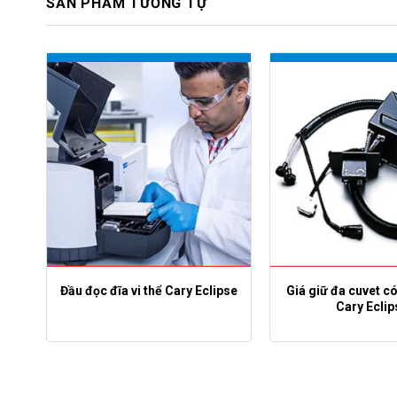
SẢN PHẨM TƯƠNG TỰ
mAb
Đầu đọc đĩa vi thể Cary Eclipse
Giá giữ đa cuvet có
ng
Cary Eclip