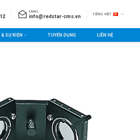
EMAIL
TIẾNG VIỆT
712
info@redstar-cms.vn
 & SỰ KIỆN
TUYỂN DỤNG
LIÊN HỆ