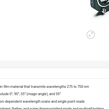
in-film material that transmits wavelengths 275 to 750 nm
clude 0°, 90°, 55° (magic angle), and 35°
ion-dependent wavelength scans and single point reads
bient, Peltier, and water thermostatted single and multicell holders