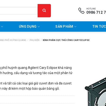
HOTLINE
0986 712 
P
ỨNG DỤNG
SẢN PHẨM
TIN TỨC
UANG PHỔ HUỲNH QUANG
/
PHỤ KIỆN
/
KÍNH PHÂN CỰC THỦ CÔNG CARY ECLIPSE
 phổ huỳnh quang Agilent Cary Eclipse khả năng
ịnh hướng, cấu dạng và tương tác của một phân tử
 và tất cả các loại giá giữ cuvet đơn và đa cuvet.
iện này đi kèm một hộp bảo quản bằng gỗ.