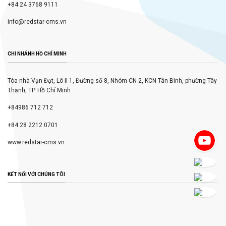
+84 24 3768 9111
info@redstar-cms.vn
CHI NHÁNH HỒ CHÍ MINH
Tòa nhà Vạn Đạt, Lô II-1, Đường số 8, Nhóm CN 2, KCN Tân Bình, phường Tây
Thạnh, TP. Hồ Chí Minh
+84986 712 712
+84 28 2212 0701
www.redstar-cms.vn
KẾT NỐI VỚI CHÚNG TÔI