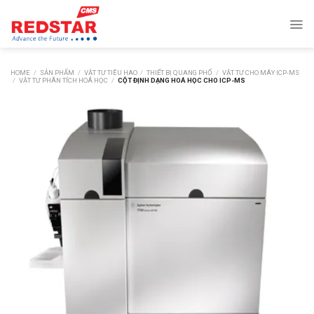
Skip
to
content
HOME
/
SẢN PHẨM
/
VẬT TƯ TIÊU HAO
/
THIẾT BỊ QUANG PHỔ
/
VẬT TƯ CHO MÁY ICP-MS
/
VẬT TƯ PHÂN TÍCH HOÁ HỌC
/
CỘT ĐỊNH DẠNG HOÁ HỌC CHO ICP-MS