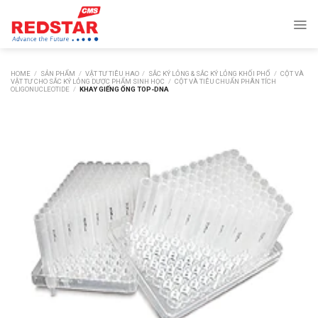
Skip
to
content
HOME
/
SẢN PHẨM
/
VẬT TƯ TIÊU HAO
/
SẮC KÝ LỎNG & SẮC KÝ LỎNG KHỐI PHỔ
/
CỘT VÀ
VẬT TƯ CHO SẮC KÝ LỎNG DƯỢC PHẨM SINH HỌC
/
CỘT VÀ TIÊU CHUẨN PHÂN TÍCH
OLIGONUCLEOTIDE
/
KHAY GIẾNG ỐNG TOP-DNA