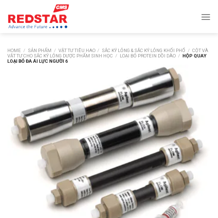
Skip
to
content
HOME
/
SẢN PHẨM
/
VẬT TƯ TIÊU HAO
/
SẮC KÝ LỎNG & SẮC KÝ LỎNG KHỐI PHỔ
/
CỘT VÀ
VẬT TƯ CHO SẮC KÝ LỎNG DƯỢC PHẨM SINH HỌC
/
LOẠI BỎ PROTEIN DỒI DÀO
/
HỘP QUAY
LOẠI BỎ ĐA ÁI LỰC NGƯỜI 6