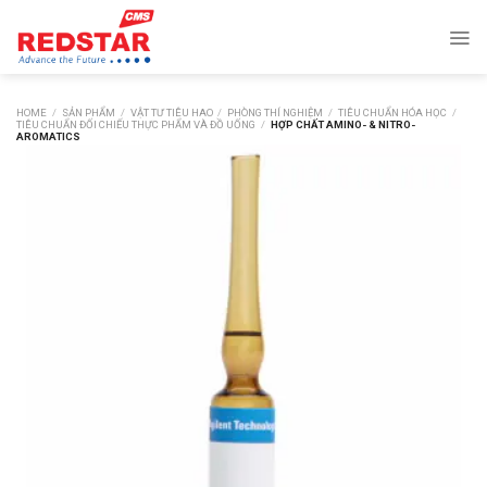
Skip
to
content
HOME
/
SẢN PHẨM
/
VẬT TƯ TIÊU HAO
/
PHÒNG THÍ NGHIỆM
/
TIÊU CHUẨN HÓA HỌC
/
TIÊU CHUẨN ĐỐI CHIẾU THỰC PHẨM VÀ ĐỒ UỐNG
/
HỢP CHẤT AMINO- & NITRO-
AROMATICS