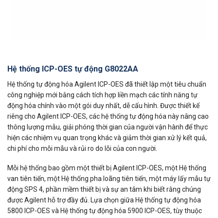
Hệ thống ICP-OES tự động G8022AA
Hệ thống tự động hóa Agilent ICP-OES đã thiết lập một tiêu chuẩn
công nghiệp mới bằng cách tích hợp liền mạch các tính năng tự
động hóa chính vào một gói duy nhất, dễ cấu hình. Được thiết kế
riêng cho Agilent ICP-OES, các hệ thống tự động hóa này nâng cao
thông lượng mẫu, giải phóng thời gian của người vận hành để thực
hiện các nhiệm vụ quan trọng khác và giảm thời gian xử lý kết quả,
chi phí cho mỗi mẫu và rủi ro do lỗi của con người.
Mỗi hệ thống bao gồm một thiết bị Agilent ICP-OES, một Hệ thống
van tiên tiến, một Hệ thống pha loãng tiên tiến, một máy lấy mẫu tự
động SPS 4, phần mềm thiết bị và sự an tâm khi biết rằng chúng
được Agilent hỗ trợ đầy đủ. Lựa chọn giữa Hệ thống tự động hóa
5800 ICP-OES và Hệ thống tự động hóa 5900 ICP-OES, tùy thuộc