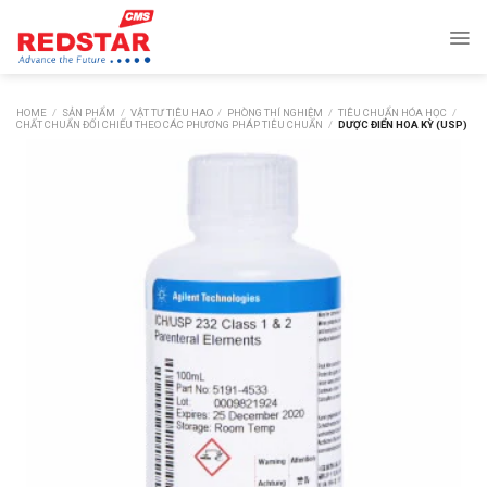
Skip
to
content
HOME
/
SẢN PHẨM
/
VẬT TƯ TIÊU HAO
/
PHÒNG THÍ NGHIỆM
/
TIÊU CHUẨN HÓA HỌC
/
CHẤT CHUẨN ĐỐI CHIẾU THEO CÁC PHƯƠNG PHÁP TIÊU CHUẨN
/
DƯỢC ĐIỂN HOA KỲ (USP)