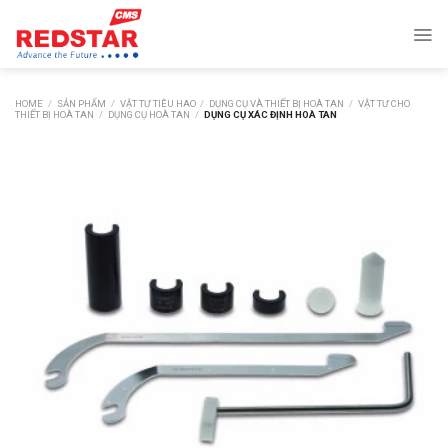
Skip
to
content
HOME
/
SẢN PHẨM
/
VẬT TƯ TIÊU HAO
/
DỤNG CỤ VÀ THIẾT BỊ HOÀ TAN
/
VẬT TƯ CHO
THIẾT BỊ HOÀ TAN
/
DỤNG CỤ HOÀ TAN
/
DỤNG CỤ XÁC ĐỊNH HOÀ TAN