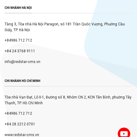
CHI NHÁNH HÀ NỘI
Tầng 3, Tòa nhà Hà Nội Paragon, số 181 Trần Quốc Vượng, Phường Cầu
Giấy, TP. Hà Nội
+84986 712 712
+84 24 3768 9111
info@redstar-cms.vn
CHI NHÁNH HỒ CHÍ MINH
Tòa nhà Vạn Đạt, Lô II-1, Đường số 8, Nhóm CN 2, KCN Tân Bình, phường Tây
Thạnh, TP. Hồ Chí Minh
+84986 712 712
+84 28 2212 0701
www.redstar-cms.vn