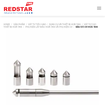
Skip
to
content
HOME
/
SẢN PHẨM
/
VẬT TƯ TIÊU HAO
/
DỤNG CỤ VÀ THIẾT BỊ HOÀ TAN
/
VẬT TƯ CHO
THIẾT BỊ HOÀ TAN
/
PHỤ KIỆN LẤY MẪU HOÀ TAN VÀ PHỤ KIỆN UV
/
ĐẦU DÒ UV HOÀ TAN