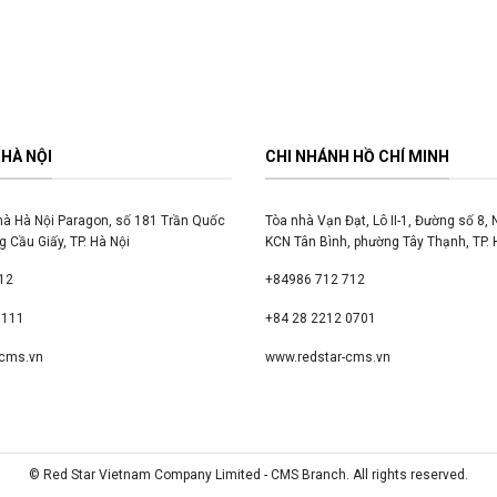
HÀ NỘI
CHI NHÁNH HỒ CHÍ MINH
hà Hà Nội Paragon, số 181 Trần Quốc
Tòa nhà Vạn Đạt, Lô II-1, Đường số 8,
 Cầu Giấy, TP. Hà Nội
KCN Tân Bình, phường Tây Thạnh, TP. 
12
+84986 712 712
9111
+84 28 2212 0701
-cms.vn
www.redstar-cms.vn
© Red Star Vietnam Company Limited - CMS Branch. All rights reserved.