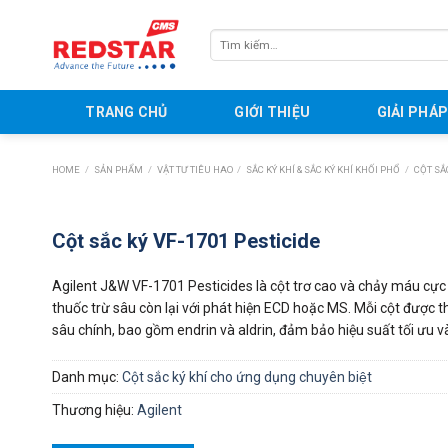
Skip
to
Tìm
content
kiếm:
TRANG CHỦ
GIỚI THIỆU
GIẢI PHÁ
HOME
/
SẢN PHẨM
/
VẬT TƯ TIÊU HAO
/
SẮC KÝ KHÍ & SẮC KÝ KHÍ KHỐI PHỔ
/
CỘT SẮ
Cột sắc ký VF-1701 Pesticide
Agilent J&W VF-1701 Pesticides là cột trơ cao và chảy máu cực t
thuốc trừ sâu còn lại với phát hiện ECD hoặc MS. Mỗi cột được t
sâu chính, bao gồm endrin và aldrin, đảm bảo hiệu suất tối ưu v
Danh mục:
Cột sắc ký khí cho ứng dụng chuyên biệt
Thương hiệu:
Agilent