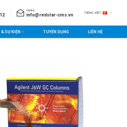
EMAIL
TIẾNG VIỆT
712
info@redstar-cms.vn
 & SỰ KIỆN
TUYỂN DỤNG
LIÊN HỆ