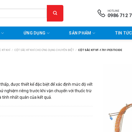
HOTLINE
0986 712 
P
ỨNG DỤNG
SẢN PHẨM
TIN TỨC
C KÝ KHÍ
/
CỘT SẮC KÝ KHÍ CHO ỨNG DỤNG CHUYÊN BIỆT
/
CỘT SẮC KÝ VF-1701 PESTICIDE
hấp, được thiết kế đặc biệt để xác định mức độ vết
hử nghiệm riêng trước khi vận chuyển với thuốc trừ
à tính nhất quán của kết quả.