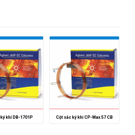
 ký khí DB-1701P
Cột sắc ký khí CP-Wax 57 CB
C