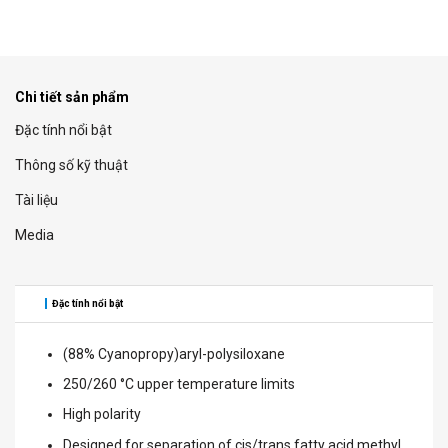
Chi tiết sản phẩm
Đặc tính nổi bật
Thông số kỹ thuật
Tài liệu
Media
Đặc tính nổi bật
(88% Cyanopropy)aryl-polysiloxane
250/260 °C upper temperature limits
High polarity
Designed for separation of cis/trans fatty acid methyl