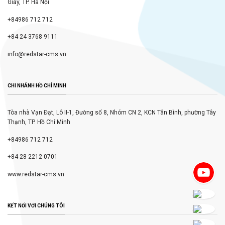
Giấy, TP. Hà Nội
+84986 712 712
+84 24 3768 9111
info@redstar-cms.vn
CHI NHÁNH HỒ CHÍ MINH
Tòa nhà Vạn Đạt, Lô II-1, Đường số 8, Nhóm CN 2, KCN Tân Bình, phường Tây
Thạnh, TP. Hồ Chí Minh
+84986 712 712
+84 28 2212 0701
www.redstar-cms.vn
KẾT NỐI VỚI CHÚNG TÔI