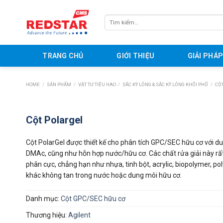
Skip
to
Tìm
content
kiếm:
TRANG CHỦ
GIỚI THIỆU
GIẢI PHÁ
HOME
/
SẢN PHẨM
/
VẬT TƯ TIÊU HAO
/
SẮC KÝ LỎNG & SẮC KÝ LỎNG KHỐI PHỔ
/
CỘT
Cột Polargel
Cột PolarGel được thiết kế cho phân tích GPC/SEC hữu cơ với
DMAc, cũng như hỗn hợp nước/hữu cơ. Các chất rửa giải này rấ
phân cực, chẳng hạn như nhựa, tinh bột, acrylic, biopolymer, p
khác không tan trong nước hoặc dung môi hữu cơ.
Danh mục:
Cột GPC/SEC hữu cơ
Thương hiệu:
Agilent