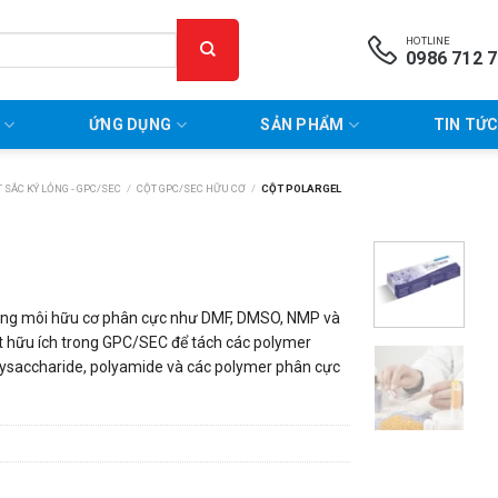
HOTLINE
0986 712 
P
ỨNG DỤNG
SẢN PHẨM
TIN TỨC
 SẮC KÝ LỎNG - GPC/SEC
/
CỘT GPC/SEC HỮU CƠ
/
CỘT POLARGEL
 dung môi hữu cơ phân cực như DMF, DMSO, NMP và
t hữu ích trong GPC/SEC để tách các polymer
olysaccharide, polyamide và các polymer phân cực