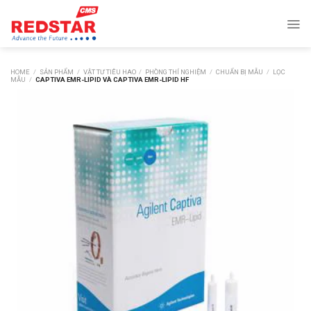
Skip
to
content
HOME
/
SẢN PHẨM
/
VẬT TƯ TIÊU HAO
/
PHÒNG THÍ NGHIỆM
/
CHUẨN BỊ MẪU
/
LỌC
MẪU
/
CAPTIVA EMR-LIPID VÀ CAPTIVA EMR-LIPID HF