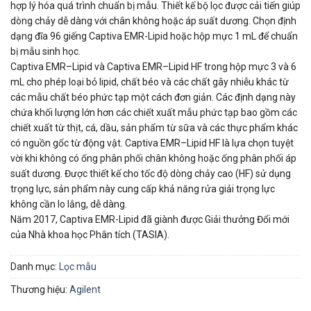
hợp lý hóa quá trình chuẩn bị mẫu. Thiết kế bộ lọc được cải tiến giúp
dòng chảy dễ dàng với chân không hoặc áp suất dương. Chọn định
dạng đĩa 96 giếng Captiva EMR-Lipid hoặc hộp mực 1 mL để chuẩn
bị mẫu sinh học.
Captiva EMR–Lipid và Captiva EMR–Lipid HF trong hộp mực 3 và 6
mL cho phép loại bỏ lipid, chất béo và các chất gây nhiễu khác từ
các mẫu chất béo phức tạp một cách đơn giản. Các định dạng này
chứa khối lượng lớn hơn các chiết xuất mẫu phức tạp bao gồm các
chiết xuất từ ​​thịt, cá, dầu, sản phẩm từ sữa và các thực phẩm khác
có nguồn gốc từ động vật. Captiva EMR–Lipid HF là lựa chọn tuyệt
vời khi không có ống phân phối chân không hoặc ống phân phối áp
suất dương. Được thiết kế cho tốc độ dòng chảy cao (HF) sử dụng
trọng lực, sản phẩm này cung cấp khả năng rửa giải trọng lực
không cần lo lắng, dễ dàng.
Năm 2017, Captiva EMR-Lipid đã giành được Giải thưởng Đổi mới
của Nhà khoa học Phân tích (TASIA).
Danh mục:
Lọc mẫu
Thương hiệu:
Agilent