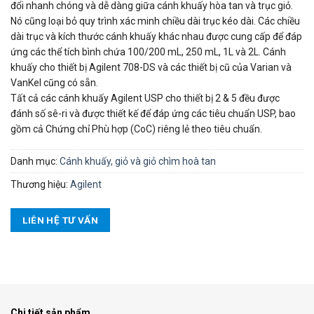
đổi nhanh chóng và dễ dàng giữa cánh khuấy hòa tan và trục giỏ.
Nó cũng loại bỏ quy trình xác minh chiều dài trục kéo dài. Các chiều
dài trục và kích thước cánh khuấy khác nhau được cung cấp để đáp
ứng các thể tích bình chứa 100/200 mL, 250 mL, 1L và 2L. Cánh
khuấy cho thiết bị Agilent 708-DS và các thiết bị cũ của Varian và
VanKel cũng có sẵn.
Tất cả các cánh khuấy Agilent USP cho thiết bị 2 & 5 đều được
đánh số sê-ri và được thiết kế để đáp ứng các tiêu chuẩn USP, bao
gồm cả Chứng chỉ Phù hợp (CoC) riêng lẻ theo tiêu chuẩn.
Danh mục:
Cánh khuấy, giỏ và giỏ chìm hoà tan
Thương hiệu:
Agilent
LIÊN HỆ TƯ VẤN
Chi tiết sản phẩm