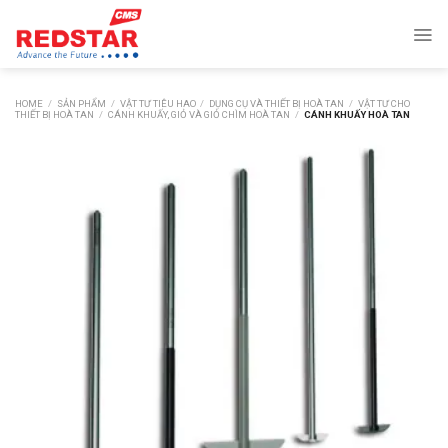
Skip
to
content
HOME
/
SẢN PHẨM
/
VẬT TƯ TIÊU HAO
/
DỤNG CỤ VÀ THIẾT BỊ HOÀ TAN
/
VẬT TƯ CHO
THIẾT BỊ HOÀ TAN
/
CÁNH KHUẤY, GIỎ VÀ GIỎ CHÌM HOÀ TAN
/
CÁNH KHUẤY HOÀ TAN