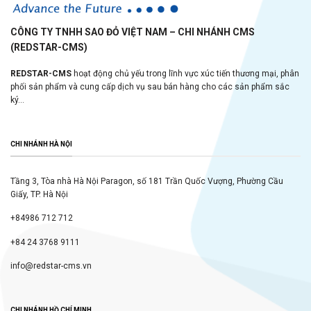
CÔNG TY TNHH SAO ĐỎ VIỆT NAM – CHI NHÁNH CMS
(REDSTAR-CMS)
REDSTAR-CMS
hoạt động chủ yếu trong lĩnh vực xúc tiến thương mại, phân
phối sản phẩm và cung cấp dịch vụ sau bán hàng cho các sản phẩm sắc
ký...
CHI NHÁNH HÀ NỘI
Tầng 3, Tòa nhà Hà Nội Paragon, số 181 Trần Quốc Vượng, Phường Cầu
Giấy, TP. Hà Nội
+84986 712 712
+84 24 3768 9111
info@redstar-cms.vn
CHI NHÁNH HỒ CHÍ MINH