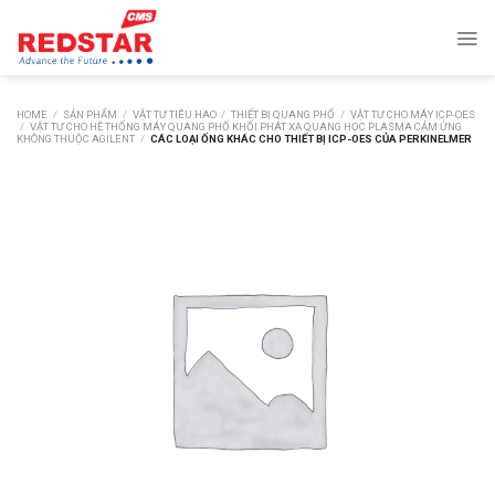
Skip
to
content
HOME
/
SẢN PHẨM
/
VẬT TƯ TIÊU HAO
/
THIẾT BỊ QUANG PHỔ
/
VẬT TƯ CHO MÁY ICP-OES
/
VẬT TƯ CHO HỆ THỐNG MÁY QUANG PHỔ KHỐI PHÁT XẠ QUANG HỌC PLASMA CẢM ỨNG
KHÔNG THUỘC AGILENT
/
CÁC LOẠI ỐNG KHÁC CHO THIẾT BỊ ICP-OES CỦA PERKINELMER