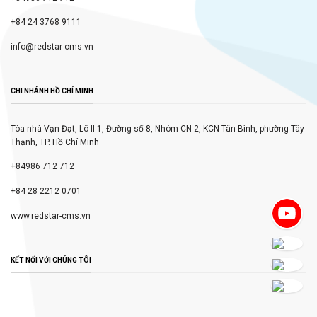
+84 24 3768 9111
info@redstar-cms.vn
CHI NHÁNH HỒ CHÍ MINH
Tòa nhà Vạn Đạt, Lô II-1, Đường số 8, Nhóm CN 2, KCN Tân Bình, phường Tây
Thạnh, TP. Hồ Chí Minh
+84986 712 712
+84 28 2212 0701
www.redstar-cms.vn
KẾT NỐI VỚI CHÚNG TÔI