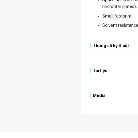
microtiter plates)
Small footprint
Solvent resistance
Thông số kỹ thuật
Tài liệu
Media