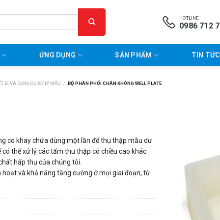
HOTLINE
0986 712 
P
ỨNG DỤNG
SẢN PHẨM
TIN TỨC
́T BỊ VÀ DỤNG CỤ XỬ LÝ MẪU
/
BỘ PHÂN PHỐI CHÂN KHÔNG WELL PLATE
ng có khay chứa dùng một lần để thu thập mẫu dư
 có thể xử lý các tấm thu thập có chiều cao khác
chất hấp thụ của chúng tôi.
h hoạt và khả năng tăng cường ở mọi giai đoạn, từ