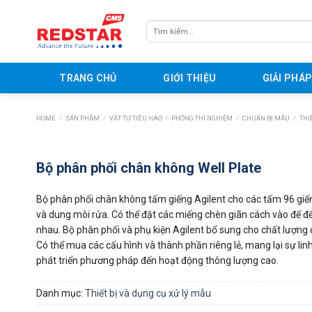
Skip
to
Tìm
content
kiếm:
TRANG CHỦ
GIỚI THIỆU
GIẢI PHÁ
HOME
/
SẢN PHẨM
/
VẬT TƯ TIÊU HAO
/
PHÒNG THÍ NGHIỆM
/
CHUẨN BỊ MẪU
/
THIÊ
Bộ phân phối chân không Well Plate
Bộ phân phối chân không tấm giếng Agilent cho các tấm 96 giế
và dung môi rửa. Có thể đặt các miếng chèn giãn cách vào đế để
nhau. Bộ phân phối và phụ kiện Agilent bổ sung cho chất lượng 
Có thể mua các cấu hình và thành phần riêng lẻ, mang lại sự lin
phát triển phương pháp đến hoạt động thông lượng cao.
Danh mục:
Thiết bị và dụng cụ xử lý mẫu