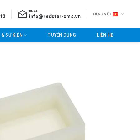
EMAIL
TIẾNG VIỆT
712
info@redstar-cms.vn
 & SỰ KIỆN
TUYỂN DỤNG
LIÊN HỆ