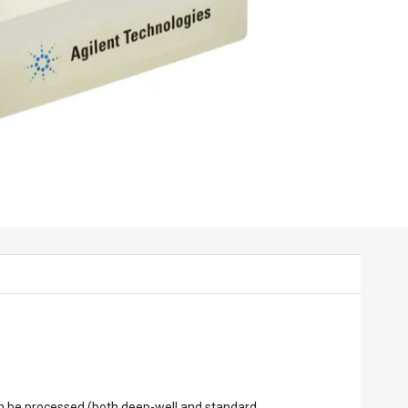
can be processed (both deep-well and standard