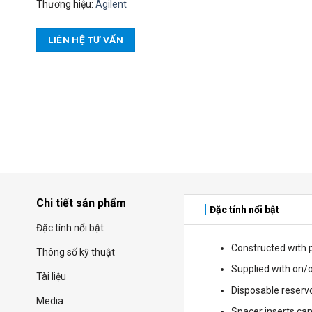
Thương hiệu:
Agilent
LIÊN HỆ TƯ VẤN
Chi tiết sản phẩm
Đặc tính nổi bật
Đặc tính nổi bật
Constructed with 
Thông số kỹ thuật
Supplied with on/
Tài liệu
Disposable reservo
Media
Spacer inserts can