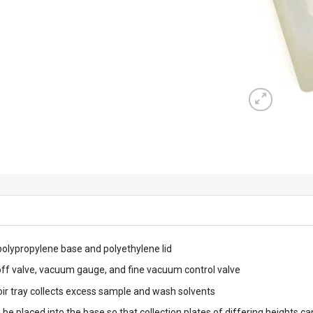
polypropylene base and polyethylene lid
off valve, vacuum gauge, and fine vacuum control valve
ir tray collects excess sample and wash solvents
 be placed into the base so that collection plates of differing heights 