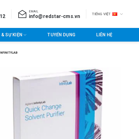
EMAIL
TIẾNG VIỆT
712
info@redstar-cms.vn
 & SỰ KIỆN
TUYỂN DỤNG
LIÊN HỆ
INFINITYLAB