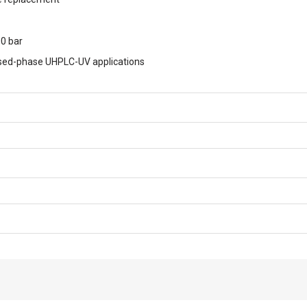
00 bar
rsed-phase UHPLC-UV applications