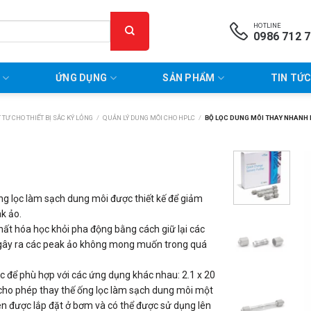
HOTLINE
0986 712 
P
ỨNG DỤNG
SẢN PHẨM
TIN TỨC
 TƯ CHO THIẾT BỊ SẮC KÝ LỎNG
/
QUẢN LÝ DUNG MÔI CHO HPLC
/
BỘ LỌC DUNG MÔI THAY NHANH 
g lọc làm sạch dung môi được thiết kế để giảm
k ảo.
chất hóa học khỏi pha động bằng cách giữ lại các
ể gây ra các peak ảo không mong muốn trong quá
c để phù hợp với các ứng dụng khác nhau: 2.1 x 20
cho phép thay thế ống lọc làm sạch dung môi một
n được lắp đặt ở bơm và có thể được sử dụng lên