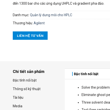
đến 1300 bar cho các ứng dụng UHPLC và gradient pha đảo.
Danh mục:
Quản lý dung môi cho HPLC
Thương hiệu:
Agilent
LIÊN HỆ TƯ VẤN
Chi tiết sản phẩm
Đặc tính nổi bật
Đặc tính nổi bật
Solve the problem
Thông số kỹ thuật
Eliminate ghost p
Tài liệu
Three solvent clea
Media
Tool-free cartrid