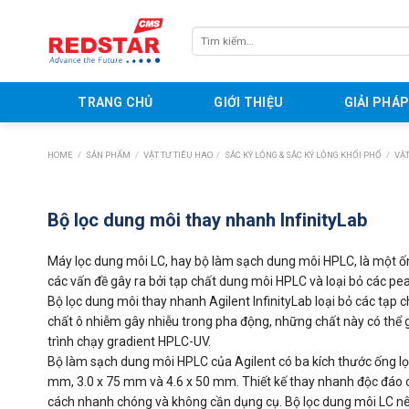
Skip
to
Tìm
content
kiếm:
TRANG CHỦ
GIỚI THIỆU
GIẢI PHÁ
HOME
/
SẢN PHẨM
/
VẬT TƯ TIÊU HAO
/
SẮC KÝ LỎNG & SẮC KÝ LỎNG KHỐI PHỔ
/
VẬT
Bộ lọc dung môi thay nhanh InfinityLab
Máy lọc dung môi LC, hay bộ làm sạch dung môi HPLC, là một ốn
các vấn đề gây ra bởi tạp chất dung môi HPLC và loại bỏ các pea
Bộ lọc dung môi thay nhanh Agilent InfinityLab loại bỏ các tạp 
chất ô nhiễm gây nhiễu trong pha động, những chất này có th
trình chạy gradient HPLC-UV.
Bộ làm sạch dung môi HPLC của Agilent có ba kích thước ống lọ
mm, 3.0 x 75 mm và 4.6 x 50 mm. Thiết kế thay nhanh độc đáo 
cách nhanh chóng và không cần dụng cụ. Bộ lọc dung môi LC nê