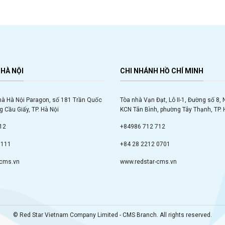
HÀ NỘI
CHI NHÁNH HỒ CHÍ MINH
hà Hà Nội Paragon, số 181 Trần Quốc
Tòa nhà Vạn Đạt, Lô II-1, Đường số 8,
 Cầu Giấy, TP. Hà Nội
KCN Tân Bình, phường Tây Thạnh, TP. 
12
+84986 712 712
9111
+84 28 2212 0701
-cms.vn
www.redstar-cms.vn
© Red Star Vietnam Company Limited - CMS Branch. All rights reserved.