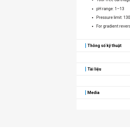
pH range: 1–13
Pressure limit: 13
For gradient reve
Thông số kỹ thuật
Tài liệu
Media