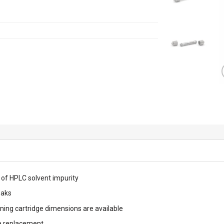
 of HPLC solvent impurity
eaks
ning cartridge dimensions are available
ge replacement