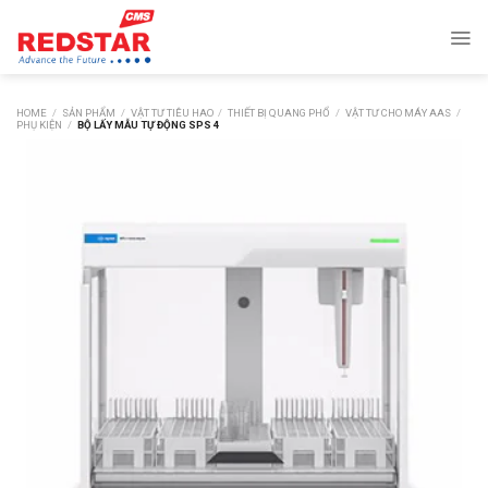
Skip
to
content
HOME
/
SẢN PHẨM
/
VẬT TƯ TIÊU HAO
/
THIẾT BỊ QUANG PHỔ
/
VẬT TƯ CHO MÁY AAS
/
PHỤ KIỆN
/
BỘ LẤY MẪU TỰ ĐỘNG SPS 4