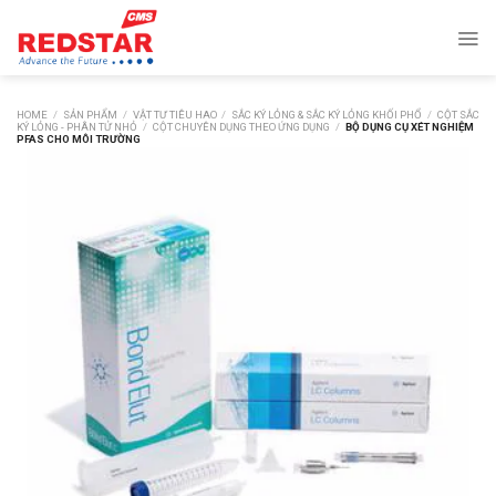
Skip
to
content
HOME
/
SẢN PHẨM
/
VẬT TƯ TIÊU HAO
/
SẮC KÝ LỎNG & SẮC KÝ LỎNG KHỐI PHỔ
/
CỘT SẮC
KÝ LỎNG - PHÂN TỬ NHỎ
/
CỘT CHUYÊN DỤNG THEO ỨNG DỤNG
/
BỘ DỤNG CỤ XÉT NGHIỆM
PFAS CHO MÔI TRƯỜNG