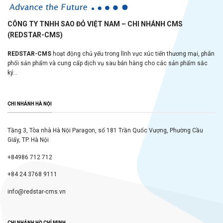
CÔNG TY TNHH SAO ĐỎ VIỆT NAM – CHI NHÁNH CMS
(REDSTAR-CMS)
REDSTAR-CMS
hoạt động chủ yếu trong lĩnh vực xúc tiến thương mại, phân
phối sản phẩm và cung cấp dịch vụ sau bán hàng cho các sản phẩm sắc
ký...
CHI NHÁNH HÀ NỘI
Tầng 3, Tòa nhà Hà Nội Paragon, số 181 Trần Quốc Vượng, Phường Cầu
Giấy, TP. Hà Nội
+84986 712 712
+84 24 3768 9111
info@redstar-cms.vn
CHI NHÁNH HỒ CHÍ MINH