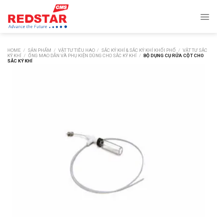
Skip
to
content
HOME
/
SẢN PHẨM
/
VẬT TƯ TIÊU HAO
/
SẮC KÝ KHÍ & SẮC KÝ KHÍ KHỐI PHỔ
/
VẬT TƯ SẮC
KÝ KHÍ
/
ỐNG MAO DẪN VÀ PHỤ KIỆN DÙNG CHO SẮC KÝ KHÍ
/
BỘ DỤNG CỤ RỬA CỘT CHO
SẮC KÝ KHÍ