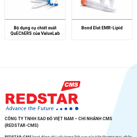
Bộ dụng cụ chiết xuất
Bond Elut EMR-Lipid
QuEChERS của ValueLab
CÔNG TY TNHH SAO ĐỎ VIỆT NAM – CHI NHÁNH CMS
(REDSTAR-CMS)
REDSTAR-CMS
hoạt động chủ yếu trong lĩnh vực xúc tiến thương mại, phân