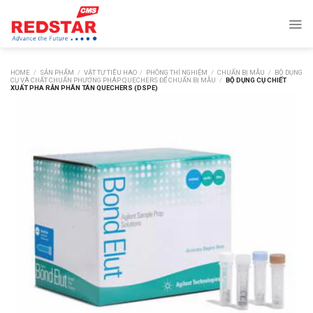
Skip
to
content
HOME
/
SẢN PHẨM
/
VẬT TƯ TIÊU HAO
/
PHÒNG THÍ NGHIỆM
/
CHUẨN BỊ MẪU
/
BỘ DỤNG
CỤ VÀ CHẤT CHUẨN PHƯƠNG PHÁP QUECHERS ĐỂ CHUẨN BỊ MẪU
/
BỘ DỤNG CỤ CHIẾT
XUẤT PHA RẮN PHÂN TÁN QUECHERS (DSPE)