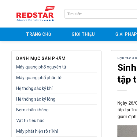
Skip
to
Tìm
content
kiếm:
TRANG CHỦ
GIỚI THIỆU
GIẢI PHÁ
DANH MỤC SẢN PHẨM
HỢP TÁC & 
Sinh
Máy quang phổ nguyên tử
tập 
Máy quang phổ phân tử
Hệ thống sắc ký khí
Hệ thống sắc ký lỏng
Ngày 26/0
tập tại T
Bơm chân không
giám định 
Vật tư tiêu hao
Máy phát hiện rò rỉ khí