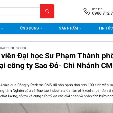
HOTLINE
0986 712 
P
ỨNG DỤNG
SẢN PHẨM
TIN TỨC
PHÁT TRIỂN
,
SỰ KIỆN
 viên Đại học Sư Phạm Thành phố
tại công ty Sao Đỏ- Chi Nhánh C
4 vừa qua Công ty Redstar-CMS đã hân hạnh đón hơn 100 sinh viên Đạ
rung tâm Nghiên cứu và Đào tạo Indochina Center of Excellence- đơn v
chất lượng, hỗ trợ và cung cấp tối đa các giải pháp về phân tích kiểm n