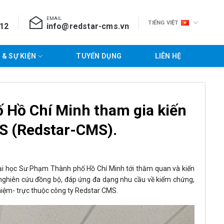
EMAIL
TIẾNG VIỆT
712
info@redstar-cms.vn
 & SỰ KIỆN
TUYỂN DỤNG
LIÊN HỆ
 Hồ Chí Minh tham gia kiến
MS (Redstar-CMS).
i học Sư Phạm Thành phố Hồ Chí Minh tới thăm quan và kiến
ị nghiên cứu đồng bộ, đáp ứng đa dạng nhu cầu về kiểm chứng,
ghiệm- trực thuộc công ty Redstar CMS.