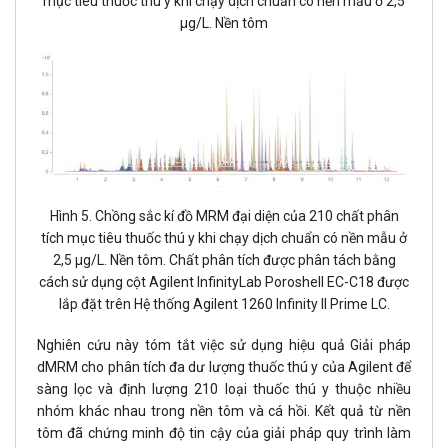
mục tiêu thuốc thú y khi chạy dịch chuẩn có nền mẫu ở 2,5
μg/L. Nền tôm
Hình 5. Chồng sắc kí đồ MRM đại diện của 210 chất phân
tích mục tiêu thuốc thú y khi chạy dịch chuẩn có nền mẫu ở
2,5 μg/L. Nền tôm. Chất phân tích được phân tách bằng
cách sử dụng cột Agilent InfinityLab Poroshell EC-C18 được
lắp đặt trên Hệ thống Agilent 1260 Infinity II Prime LC.
Nghiên cứu này tóm tắt việc sử dụng hiệu quả Giải pháp
dMRM cho phân tích đa dư lượng thuốc thú y của Agilent để
sàng lọc và định lượng 210 loại thuốc thú y thuộc nhiều
nhóm khác nhau trong nền tôm và cá hồi. Kết quả từ nền
tôm đã chứng minh độ tin cậy của giải pháp quy trình làm