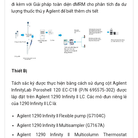
đi kèm với Giải pháp toàn diện dMRM cho phân tích đa dư
lượng thuốc thú y Agilent để biết thêm chi tiết
Thiết Bị
Tách sắc ký được thực hiện bằng cách sử dụng cột Agilent
InfinityLab Poroshell 120 EC-C18 (P/N 695575-302) được
lắp đặt trên Agilent 1290 Infinity II LC. Các mô-đun riêng lẻ
của 1290 Infinity II LC là:
Agilent 1290 Infinity II Flexible pump (G7104C)
Agilent 1290 Infinity II Multisampler (G7167A)
Agilent 1290 Infinity II Multicolumn Thermostat