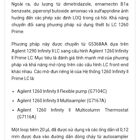
Ngoài ra, dư lượng từ dimetridazole, emamectin B1a
benzoate, piperonyl butoxide amoniac và sulfapyridine ảnh
hưởng đến các phép xác định LOQ trong cá hồi. Khả năng
chuyển đổi sang phương pháp sử dụng thiết bị LC 1260
Prime.
Phương pháp này được chuyển từ G5368AA dựa trên
Agilent 1290 Infinity II LC sang cấu hình Agilent 1260 Infinity
II Prime LC. Mục tiêu là đánh giá tính mạnh mẽ của phương
pháp và khả năng mở rộng trên các cấu hình LC front-end
khác nhau. Các mô-đun riêng lẻ của Hệ thống 1260 Infinity II
Prime LC là:
Agilent 1260 Infinity II Flexible pump (G7104C)
Agilent 1260 Infinity II Multisampler (G7167A)
Agilent 1260 Infinity II Multicolumn Thermostat
(G7116A)
Một loop tiêm 20 µL đã được sử dụng và các ống dẫn id 0,12
mm được đưa vào đường dẫn dòng chảy từ autosampler