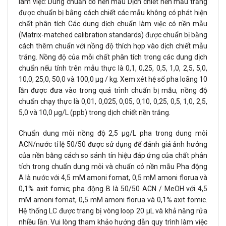
làm việc: Dùng chuẩn có nền mẫu Dịch chiết nền mẫu trắng
được chuẩn bị bằng cách chiết các mẫu không có phát hiện
chất phân tích Các dung dịch chuẩn làm việc có nền mẫu
(Matrix-matched calibration standards) được chuẩn bị bằng
cách thêm chuẩn với nồng độ thích hợp vào dịch chiết mẫu
trắng. Nồng độ của mỗi chất phân tích trong các dung dịch
chuẩn nếu tính trên mẫu thực là 0,1, 0,25, 0,5, 1,0, 2,5, 5,0,
10,0, 25,0, 50,0 và 100,0 μg / kg. Xem xét hệ số pha loãng 10
lần được đưa vào trong quá trình chuẩn bị mẫu, nồng độ
chuẩn chạy thực là 0,01, 0,025, 0,05, 0,10, 0,25, 0,5, 1,0, 2,5,
5,0 và 10,0 μg/L (ppb) trong dịch chiết nền trắng.
Chuẩn dung môi nồng độ 2,5 μg/L pha trong dung môi
ACN/nước tỉ lệ 50/50 được sử dụng để đánh giá ảnh hưởng
của nền bằng cách so sánh tín hiệu đáp ứng của chất phân
tích trong chuẩn dung môi và chuẩn có nền mẫu Pha động
A là nước với 4,5 mM amoni fomat, 0,5 mM amoni florua và
0,1% axit fomic; pha động B là 50/50 ACN / MeOH với 4,5
mM amoni fomat, 0,5 mM amoni florua và 0,1% axit fomic.
Hệ thống LC được trang bị vòng loop 20 µL và khả năng rửa
nhiều lần. Vui lòng tham khảo hướng dẫn quy trình làm việc