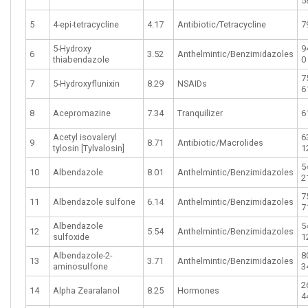
5
5
4-epi-tetracycline
4.17
Antibiotic/Tetracycline
7
5-Hydroxy
9
6
3.52
Anthelmintic/Benzimidazoles
thiabendazole
0
7
7
5-Hydroxyflunixin
8.29
NSAIDs
6
8
Acepromazine
7.34
Tranquilizer
6
Acetyl isovaleryl
6
9
8.71
Antibiotic/Macrolides
tylosin [Tylvalosin]
1
5
10
Albendazole
8.01
Anthelmintic/Benzimidazoles
2
7
11
Albendazole sulfone
6.14
Anthelmintic/Benzimidazoles
7
Albendazole
5
12
5.54
Anthelmintic/Benzimidazoles
sulfoxide
1
Albendazole-2-
8
13
3.71
Anthelmintic/Benzimidazoles
aminosulfone
3
2
14
Alpha Zearalanol
8.25
Hormones
4