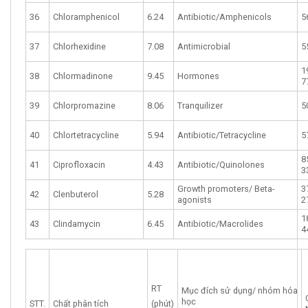
36
Chloramphenicol
6.24
Antibiotic/Amphenicols
5
37
Chlorhexidine
7.08
Antimicrobial
5
1
38
Chlormadinone
9.45
Hormones
7
39
Chlorpromazine
8.06
Tranquilizer
5
40
Chlortetracycline
5.94
Antibiotic/Tetracycline
5
8
41
Ciprofloxacin
4.43
Antibiotic/Quinolones
3
Growth promoters/ Beta-
3
42
Clenbuterol
5.28
agonists
2
1
43
Clindamycin
6.45
Antibiotic/Macrolides
4
RT
Mục đích sử dụng/ nhóm hóa
học
STT.
Chất phân tích
(phút)