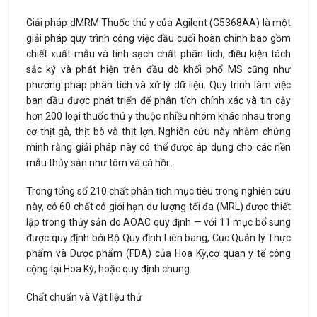
Giải pháp dMRM Thuốc thú y của Agilent (G5368AA) là một
giải pháp quy trình công việc đầu cuối hoàn chỉnh bao gồm
chiết xuất mẫu và tinh sạch chất phân tích, điều kiện tách
sắc ký và phát hiện trên đầu dò khối phổ MS cũng như
phương pháp phân tích và xử lý dữ liệu. Quy trình làm việc
ban đầu được phát triển để phân tích chính xác và tin cậy
hơn 200 loại thuốc thú y thuộc nhiều nhóm khác nhau trong
cơ thịt gà, thịt bò và thịt lợn. Nghiên cứu này nhằm chứng
minh rằng giải pháp này có thể được áp dụng cho các nền
mẫu thủy sản như tôm và cá hồi..
Trong tổng số 210 chất phân tích mục tiêu trong nghiên cứu
này, có 60 chất có giới hạn dư lượng tối đa (MRL) được thiết
lập trong thủy sản do AOAC quy định — với 11 mục bổ sung
được quy định bởi Bộ Quy định Liên bang, Cục Quản lý Thực
phẩm và Dược phẩm (FDA) của Hoa Kỳ,cơ quan y tế công
cộng tại Hoa Kỳ, hoặc quy định chung.
Chất chuẩn và Vật liệu thử