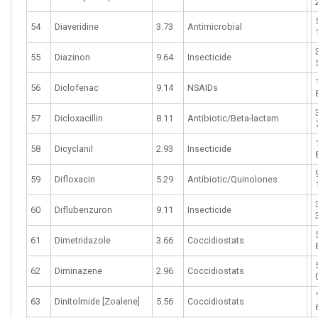
54
Diaveridine
3.73
Antimicrobial
55
Diazinon
9.64
Insecticide
56
Diclofenac
9.14
NSAIDs
57
Dicloxacillin
8.11
Antibiotic/Beta-lactam
58
Dicyclanil
2.93
Insecticide
59
Difloxacin
5.29
Antibiotic/Quinolones
60
Diflubenzuron
9.11
Insecticide
61
Dimetridazole
3.66
Coccidiostats
62
Diminazene
2.96
Coccidiostats
63
Dinitolmide [Zoalene]
5.56
Coccidiostats