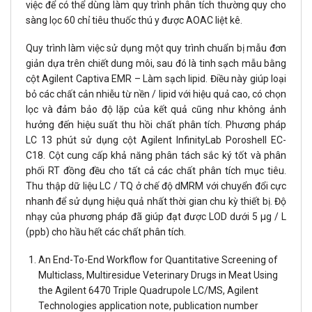
việc để có thể dùng làm quy trình phân tích thường quy cho
sàng lọc 60 chỉ tiêu thuốc thú y được AOAC liệt kê.
Quy trình làm việc sử dụng một quy trình chuẩn bị mẫu đơn
giản dựa trên chiết dung môi, sau đó là tinh sạch mẫu bằng
cột Agilent Captiva EMR – Làm sạch lipid. Điều này giúp loại
bỏ các chất cản nhiễu từ nền / lipid với hiệu quả cao, có chọn
lọc và đảm bảo độ lặp của kết quả cũng như không ảnh
hưởng đến hiệu suất thu hồi chất phân tích. Phương pháp
LC 13 phút sử dụng cột Agilent InfinityLab Poroshell EC-
C18. Cột cung cấp khả năng phân tách sắc ký tốt và phân
phối RT đồng đều cho tất cả các chất phân tích mục tiêu.
Thu thập dữ liệu LC / TQ ở chế độ dMRM với chuyển đổi cực
nhanh để sử dụng hiệu quả nhất thời gian chu kỳ thiết bị. Độ
nhạy của phương pháp đã giúp đạt được LOD dưới 5 µg / L
(ppb) cho hầu hết các chất phân tích.
An End-To-End Workflow for Quantitative Screening of
Multiclass, Multiresidue Veterinary Drugs in Meat Using
the Agilent 6470 Triple Quadrupole LC/MS, Agilent
Technologies application note, publication number