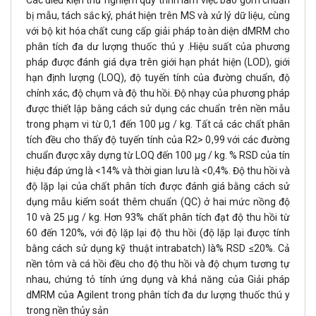
bị mẫu, tách sắc ký, phát hiện trên MS và xử lý dữ liệu, cùng
với bộ kit hóa chất cung cấp giải pháp toàn diện dMRM cho
phân tích đa dư lượng thuốc thú y .Hiệu suất của phương
pháp được đánh giá dựa trên giới hạn phát hiện (LOD), giới
hạn định lượng (LOQ), độ tuyến tính của đường chuẩn, độ
chính xác, độ chụm và độ thu hồi. Độ nhạy của phương pháp
được thiết lập bằng cách sử dụng các chuẩn trên nền mẫu
trong phạm vi từ 0,1 đến 100 μg / kg. Tất cả các chất phân
tích đều cho thấy độ tuyến tính của R2> 0,99 với các đường
chuẩn được xây dựng từ LOQ đến 100 μg / kg. % RSD của tín
hiệu đáp ứng là <14% và thời gian lưu là <0,4%. Độ thu hồi và
độ lặp lại của chất phân tích được đánh giá bằng cách sử
dụng mẫu kiểm soát thêm chuẩn (QC) ở hai mức nồng độ
10 và 25 μg / kg. Hơn 93% chất phân tích đạt độ thu hồi từ
60 đến 120%, với độ lặp lại độ thu hồi (độ lặp lại được tính
bằng cách sử dụng kỹ thuật intrabatch) là% RSD ≤20%. Cả
nền tôm và cá hồi đều cho độ thu hồi và độ chụm tương tự
nhau, chứng tỏ tính ứng dụng và khả năng của Giải pháp
dMRM của Agilent trong phân tích đa dư lượng thuốc thú y
trong nền thủy sản