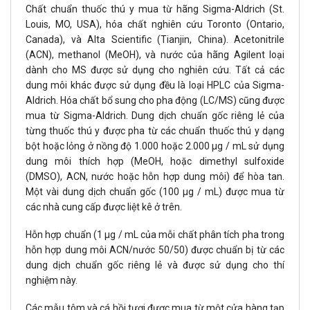
Chất chuẩn thuốc thú y mua từ hãng Sigma-Aldrich (St.
Louis, MO, USA), hóa chất nghiên cứu Toronto (Ontario,
Canada), và Alta Scientific (Tianjin, China). Acetonitrile
(ACN), methanol (MeOH), và nước của hãng Agilent loại
dành cho MS được sử dụng cho nghiên cứu. Tất cả các
dung môi khác được sử dụng đều là loại HPLC của Sigma-
Aldrich. Hóa chất bổ sung cho pha động (LC/MS) cũng được
mua từ Sigma-Aldrich. Dung dịch chuẩn gốc riêng lẻ của
từng thuốc thú y được pha từ các chuẩn thuốc thú y dạng
bột hoặc lỏng ở nồng độ 1.000 hoặc 2.000 µg / mL sử dụng
dung môi thích hợp (MeOH, hoặc dimethyl sulfoxide
(DMSO), ACN, nước hoặc hỗn hợp dung môi) để hòa tan.
Một vài dung dịch chuẩn gốc (100 µg / mL) được mua từ
các nhà cung cấp được liệt kê ở trên.
Hỗn hợp chuẩn (1 µg / mL của mỗi chất phân tích pha trong
hỗn hợp dung môi ACN/nước 50/50) được chuẩn bị từ các
dung dịch chuẩn gốc riêng lẻ và được sử dụng cho thí
nghiệm này.
Các mẫu tôm và cá hồi tươi được mua từ một cửa hàng tạp