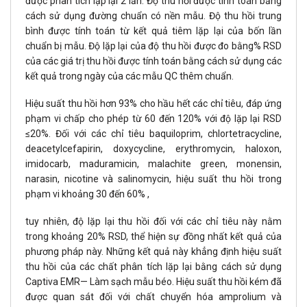
được phân tích lặp lại 2 lần. Độ thu hồi được tính toán bằng
cách sử dụng đường chuẩn có nền mẫu. Độ thu hồi trung
bình được tính toán từ kết quả tiêm lặp lại của bốn lần
chuẩn bị mẫu. Độ lặp lại của độ thu hồi được đo bằng% RSD
của các giá trị thu hồi được tính toán bằng cách sử dụng các
kết quả trong ngày của các mẫu QC thêm chuẩn.
Hiệu suất thu hồi hơn 93% cho hầu hết các chỉ tiêu, đáp ứng
phạm vi chấp cho phép từ 60 đến 120% với độ lặp lại RSD
≤20%. Đối với các chỉ tiêu baquiloprim, chlortetracycline,
deacetylcefapirin, doxycycline, erythromycin, haloxon,
imidocarb, maduramicin, malachite green, monensin,
narasin, nicotine và salinomycin, hiệu suất thu hồi trong
phạm vi khoảng 30 đến 60% ,
tuy nhiên, độ lặp lại thu hồi đối với các chỉ tiêu này nằm
trong khoảng 20% RSD, thể hiện sự đồng nhất kết quả của
phương pháp này. Những kết quả này khẳng định hiệu suất
thu hồi của các chất phân tích lặp lại bằng cách sử dụng
Captiva EMR— Làm sạch mẫu béo. Hiệu suất thu hồi kém đã
được quan sát đối với chất chuyển hóa amprolium và