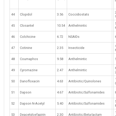
44
Clopidol
3.56
Coccidiostats
45
Closantel
10.54
Anthelmintic
46
Colchicine
6.72
NSAIDs
47
Cotinine
2.35
Insecticide
48
Coumaphos
9.58
Anthelmintic
49
Cyromazine
2.47
Anthelmintic
50
Danofloxacin
4.63
Antibiotic/Quinolones
51
Dapson
4.67
Antibiotic/Sulfonamides
52
Dapson N-Acetyl
5.40
Antibiotic/Sulfonamides
53
Deacetylcefapirin
2.30
Antibiotic/Beta-lactam