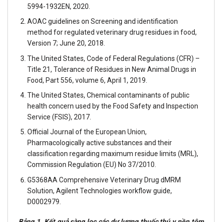
5994-1932EN, 2020.
AOAC guidelines on Screening and identification
method for regulated veterinary drug residues in food,
Version 7; June 20, 2018.
The United States, Code of Federal Regulations (CFR) –
Title 21, Tolerance of Residues in New Animal Drugs in
Food, Part 556, volume 6, April 1, 2019.
The United States, Chemical contaminants of public
health concern used by the Food Safety and Inspection
Service (FSIS), 2017.
Official Journal of the European Union,
Pharmacologically active substances and their
classification regarding maximum residue limits (MRL),
Commission Regulation (EU) No 37/2010.
G5368AA Comprehensive Veterinary Drug dMRM
Solution, Agilent Technologies workflow guide,
D0002979.
Bảng 1. Kết quả sàng lọc các dư lương thuốc thú y nền tôm