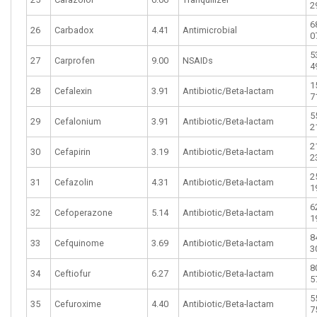
2
6
26
Carbadox
4.41
Antimicrobial
0
5
27
Carprofen
9.00
NSAIDs
4
1
28
Cefalexin
3.91
Antibiotic/Beta-lactam
7
5
29
Cefalonium
3.91
Antibiotic/Beta-lactam
2
2
30
Cefapirin
3.19
Antibiotic/Beta-lactam
2
2
31
Cefazolin
4.31
Antibiotic/Beta-lactam
1
6
32
Cefoperazone
5.14
Antibiotic/Beta-lactam
1
8
33
Cefquinome
3.69
Antibiotic/Beta-lactam
3
8
34
Ceftiofur
6.27
Antibiotic/Beta-lactam
5
5
35
Cefuroxime
4.40
Antibiotic/Beta-lactam
7