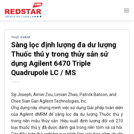
Skip
to
content
THỰC PHẨM
Sàng lọc định lượng đa dư lượng
Thuốc thú y trong thủy sản sử
dụng Agilent 6470 Triple
Quadrupole LC / MS
Siji Joseph, Aimei Zou, Limian Zhao, Patrick Batoon, and
Chee Sian Gan Agilent Technologies, Inc.
Ứng dụng này chứng minh việc sử dụng Giải pháp toàn diện
của Agilent dMRM để sàng lọc đa dư lượng Thuốc thú y
trong nền mẫu thủy sản. Hiệu suất định lượng đối với 210
loại thuốc thú y đã được đánh giá trong nền tôm và cá hồi.
Các điều kiện thử nghiệm quy trình làm việc bao gồm chuẩn