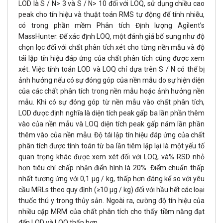
LOD là S / N> 3 và S / N> 10 đối với LOQ, sử dụng chiều cao
peak cho tín hiệu và thuật toán RMS tự động để tính nhiễu,
có trong phần mềm Phân tích Định lượng Agilent’s
MassHunter. Để xác định LOQ, một đánh giá bổ sung như độ
chọn lọc đối với chất phân tích xét cho từng nền mẫu và độ
tái lập tín hiệu đáp ứng của chất phân tích cũng được xem
xét. Việc tính toán LOD và LOQ chỉ dựa trên S / N có thể bị
ảnh hưởng nếu có sự đóng góp của nền mẫu do sự hiện diện
của các chất phân tích trong nền mẫu hoặc ảnh hưởng nền
mẫu. Khi có sự đóng góp từ nền mẫu vào chất phân tích,
LOD được định nghĩa là diện tích peak gấp ba lần phần thêm
vào của nền mẫu và LOQ diện tích peak gấp năm lần phần
thêm vào của nền mẫu. Độ tái lập tín hiệu đáp ứng của chất
phân tích được tính toán từ ba lần tiêm lặp lại là một yếu tố
quan trọng khác được xem xét đối với LOQ, và% RSD nhỏ
hơn tiêu chí chấp nhận điển hình là 20%. Điểm chuẩn thấp
nhất tương ứng với 0,1 μg / kg, thấp hơn đáng kể so với yêu
cầu MRLs theo quy định (≥10 μg / kg) đối với hầu hết các loại
thuốc thú y trong thủy sản. Ngoài ra, cường độ tín hiệu của
nhiều cặp MRM của chất phân tích cho thấy tiềm năng đạt
đến LOD và LOQ thấp hơn.