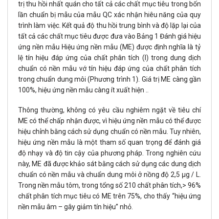
trị thu hồi nhất quán cho tất cả các chất mục tiêu trong bốn
lần chuẩn bị mẫu của mẫu QC xác nhận hiêu năng của quy
trình làm việc. Kết quả độ thu hồi trung bình và độ lặp lại của
tất cả các chất mục tiêu được đưa vào Bảng 1 Đánh giá hiệu
ứng nền mẫu Hiệu ứng nền mẫu (ME) được định nghĩa là tỷ
lệ tín hiệu đáp ứng của chất phân tích (I) trong dung dịch
chuẩn có nền mẫu vớ tín hiệu đáp ứng của chất phân tích
trong chuẩn dung môi (Phương trình 1). Giá trị ME càng gần
100%, hiệu ứng nền mẫu càng ít xuất hiện ..
Thông thường, không có yêu cầu nghiêm ngặt về tiêu chí
ME có thể chấp nhận được, vì hiệu ứng nền mẫu có thể được
hiệu chỉnh bằng cách sử dụng chuẩn có nền mẫu. Tuy nhiên,
hiệu ứng nền mẫu là một tham số quan trọng để đánh giá
độ nhạy và độ tin cậy của phương pháp. Trong nghiên cứu
này, ME đã được khảo sát bằng cách sử dụng các dung dịch
chuẩn có nền mẫu và chuẩn dung môi ở nồng độ 2,5 μg / L.
Trong nền mẫu tôm, trong tổng số 210 chất phân tích,> 96%
chất phân tích mục tiêu có ME trên 75%, cho thấy “hiệu ứng
nền mẫu âm – gây giảm tín hiệu” nhỏ.