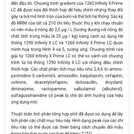
đến đầu dò. Chương trình gradient của 1260 Infinity II Prime
LC đã được sửa đổi thích hợp để hiệu chỉnh những thay đổi
gây ra bởi mô hình trộn của bơm và thể tích hệ thống. Sắc ký
đồ MRM của tất cả 210 chỉ tiêu thuốc thú y khi chạy chuẩn
có nền mẫu ở nồng độ 2,5 μg / L (tương đương với nồng độ
chất tính trong mẫu là 25 μg / kg) bằng cách sử dụng Hệ
thống 1290 Infinity II LC và 1260 Infinity II Prime LC được
minh họa trong Hình 4 và 5, tương ứng. Chương trình rửa
giải từ 1260 Infinity II Prime LC có thể so sánh với chương
trình từ hệ thống 1290 Infinity II LC với những điều chỉnh
thích hợp. Các chất phân tích mục tiêu như 2,4,6-tri amino-
pyrimidine-5-carbonitril, amoxicillin, baquiloprim, cefapirin,
cotinine, deacetylcefapirin, dicloxacillin, dicyclanil,
diminazene, ractopamine, salbutamol (albuterol),
sulfaguosinanidine có peak bị chẻ do ảnh hưởng của hiệu
ứng dung môi.
Thuật toán tích phân tổng hợp phổ đã được sử dụng để lấy
tích phân các chất mục tiêu này. Hình dạng peak của các chỉ
tiêu này có thể được cải thiện bằng cách chuyển đổi mẫu
trong hỗn hợp nước cao hơn để tiêm LC/TQ.