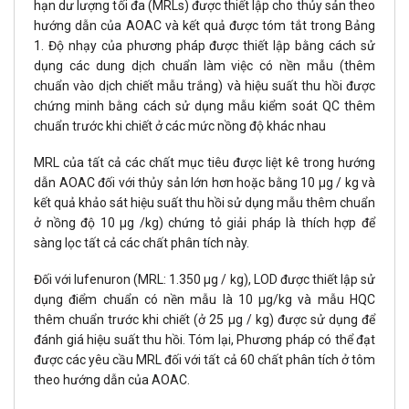
hạn dư lượng tối đa (MRLs) được thiết lập cho thủy sản theo
hướng dẫn của AOAC và kết quả được tóm tắt trong Bảng
1. Độ nhạy của phương pháp được thiết lập bằng cách sử
dụng các dung dịch chuẩn làm việc có nền mẫu (thêm
chuẩn vào dịch chiết mẫu trắng) và hiệu suất thu hồi được
chứng minh bằng cách sử dụng mẫu kiểm soát QC thêm
chuẩn trước khi chiết ở các mức nồng độ khác nhau
MRL của tất cả các chất mục tiêu được liệt kê trong hướng
dẫn AOAC đối với thủy sản lớn hơn hoặc bằng 10 μg / kg và
kết quả khảo sát hiệu suất thu hồi sử dụng mẫu thêm chuẩn
ở nồng độ 10 μg /kg) chứng tỏ giải pháp là thích hợp để
sàng lọc tất cả các chất phân tích này.
Đối với lufenuron (MRL: 1.350 μg / kg), LOD được thiết lập sử
dụng điểm chuẩn có nền mẫu là 10 μg/kg và mẫu HQC
thêm chuẩn trước khi chiết (ở 25 μg / kg) được sử dụng để
đánh giá hiệu suất thu hồi. Tóm lại, Phương pháp có thể đạt
được các yêu cầu MRL đối với tất cả 60 chất phân tích ở tôm
theo hướng dẫn của AOAC.