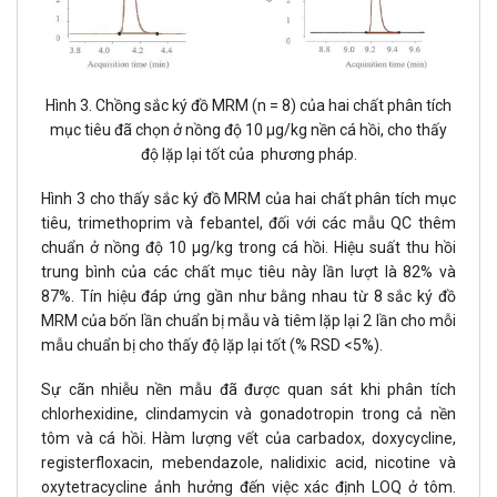
Hình 3. Chồng sắc ký đồ MRM (n = 8) của hai chất phân tích
mục tiêu đã chọn ở nồng độ 10 μg/kg nền cá hồi, cho thấy
độ lặp lại tốt của phương pháp.
Hình 3 cho thấy sắc ký đồ MRM của hai chất phân tích mục
tiêu, trimethoprim và febantel, đối với các mẫu QC thêm
chuẩn ở nồng độ 10 μg/kg trong cá hồi. Hiệu suất thu hồi
trung bình của các chất mục tiêu này lần lượt là 82% và
87%. Tín hiệu đáp ứng gần như bằng nhau từ 8 sắc ký đồ
MRM của bốn lần chuẩn bị mẫu và tiêm lặp lại 2 lần cho mỗi
mẫu chuẩn bị cho thấy độ lặp lại tốt (% RSD <5%).
Sự cãn nhiễu nền mẫu đã được quan sát khi phân tích
chlorhexidine, clindamycin và gonadotropin trong cả nền
tôm và cá hồi. Hàm lượng vết của carbadox, doxycycline,
registerfloxacin, mebendazole, nalidixic acid, nicotine và
oxytetracycline ảnh hưởng đến việc xác định LOQ ở tôm.