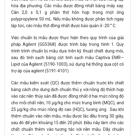
hóa địa phương. Các mẫu được đồng nhất bằng máy xay.
Cân 2,0 ± 0,1 g phần thịt hỗn hợp trong một ống
polypropylene 50 mL. Nếu mẫu không được phân tích ngay
lập tức, các mẫu thịt đồng nhất được bảo quản ở -20 ° C.
Việc chuẩn bị mẫu được thực hiện theo quy trình của giải
pháp Agilent (GG5368) được trình bày trong hình 1. Quy
trình trình chuẩn bị mẫu dựa trên kỹ thuật chiết dung môi,
sau đó tinh sạch bằng cột tinh sạch mẫu Captiva EMR—
Lipid của Agilent (5190-1003), sử dụng hệ thống qua cột có
trợ áp của agilent (5191-4101) .
Các mẫu kiểm soát (QC) được thêm chuẩn trước khi chiết
bằng cách cho dung dịch chuẩn thú y với nồng độ thích hợp
vào các nền thủy sản đã được đồng nhất ở hai mức nồng độ
cho mỗi chất nền, 10 μg/kg cho mức trung bình (MQC), and
25 μg/kg cho mức nồng độ cao (HQC), tương ứng . Sau khi
thêm chuẩn vào nền mẫu, mẫu được lắc đều trong 30 giây,
sau đó để yên khoảng 15 đến 20 phút. Điều này làm cho các
chất chuẩn thêm vào tương tác với nền mẫu. Dãy chuẩn