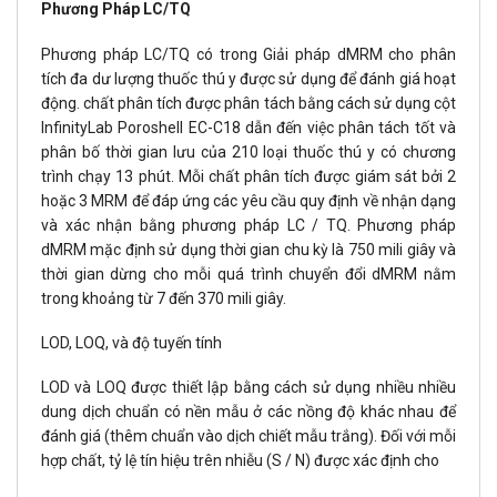
Phương Pháp LC/TQ
Phương pháp LC/TQ có trong Giải pháp dMRM cho phân
tích đa dư lượng thuốc thú y được sử dụng để đánh giá hoạt
động. chất phân tích được phân tách bằng cách sử dụng cột
InfinityLab Poroshell EC-C18 dẫn đến việc phân tách tốt và
phân bố thời gian lưu của 210 loại thuốc thú y có chương
trình chạy 13 phút. Mỗi chất phân tích được giám sát bởi 2
hoặc 3 MRM để đáp ứng các yêu cầu quy định về nhận dạng
và xác nhận bằng phương pháp LC / TQ. Phương pháp
dMRM mặc định sử dụng thời gian chu kỳ là 750 mili giây và
thời gian dừng cho mỗi quá trình chuyển đổi dMRM nằm
trong khoảng từ 7 đến 370 mili giây.
LOD, LOQ, và độ tuyến tính
LOD và LOQ được thiết lập bằng cách sử dụng nhiều nhiều
dung dịch chuẩn có nền mẫu ở các nồng độ khác nhau để
đánh giá (thêm chuẩn vào dịch chiết mẫu trắng). Đối với mỗi
hợp chất, tỷ lệ tín hiệu trên nhiễu (S / N) được xác định cho