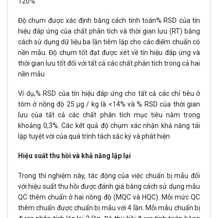
120%.
Độ chụm được xác định bằng cách tính toán% RSD của tín
hiệu đáp ứng của chất phân tích và thời gian lưu (RT) bằng
cách sử dụng dữ liệu ba lần tiêm lặp cho các điểm chuẩn có
nền mẫu. Độ chụm tốt đạt được xét về tín hiệu đáp ứng và
thời gian lưu tốt đối với tất cả các chất phân tích trong cả hai
nền mẫu
Ví dụ,% RSD của tín hiệu đáp ứng cho tất cả các chỉ tiêu ở
tôm ở nồng độ 25 μg / kg là <14% và % RSD của thời gian
lưu của tất cả các chất phân tích mục tiêu nằm trong
khoảng 0,3%. Các kết quả độ chụm xác nhận khả năng tái
lập tuyệt vời của quá trình tách sắc ký và phát hiện
Hiệu suất thu hồi và khả năng lặp lại
Trong thí nghiệm này, tác động của việc chuẩn bị mẫu đối
với hiệu suất thu hồi được đánh giá bằng cách sử dụng mẫu
QC thêm chuẩn ở hai nồng độ (MQC và HQC). Mỗi mức QC
thêm chuẩn được chuẩn bị mẫu với 4 lần. Mỗi mẫu chuẩn bị