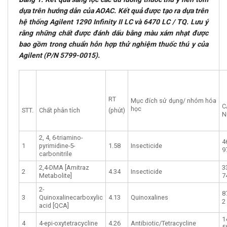
dựa trên hướng dẫn của AOAC. Kết quả được tạo ra dựa trên
hệ thống Agilent 1290 Infinity II LC và 6470 LC / TQ. Lưu ý
rằng những chất được đánh dấu bằng màu xám nhạt được
bao gồm trong chuẩn hỗn hợp thử nghiệm thuốc thú y của
Agilent (P/N 5799-0015).
RT
Mục đích sử dụng/ nhóm hóa
C
học
STT.
Chất phân tích
(phút)
N
2, 4, 6-triamino-
4
1
pyrimidine-5-
1.58
Insecticide
9
carbonitrile
2,4-DMA [Amitraz
3
2
4.34
Insecticide
Metabolite]
7
2-
8
3
Quinoxalinecarboxylic
4.13
Quinoxalines
2
acid [QCA]
1
4
4-epi-oxytetracycline
4.26
Antibiotic/Tetracycline