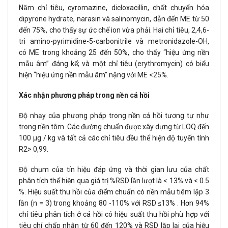
Năm chỉ tiêu, cyromazine, dicloxacillin, chất chuyển hóa
dipyrone hydrate, narasin và salinomycin, dẫn đến ME từ 50
đến 75%, cho thấy sự ức chế ion vừa phải. Hai chỉ tiêu, 2,4,6-
tri amino-pyrimidine-5-carbonitrile và metronidazole-OH,
có ME trong khoảng 25 đến 50%, cho thấy “hiệu ứng nền
mẫu âm” đáng kể; và một chỉ tiêu (erythromycin) có biểu
hiện “hiệu ứng nền mẫu âm” nặng với ME <25%.
Xác nhận phương pháp trong nền cá hồi
Độ nhạy của phương pháp trong nền cá hồi tương tự như
trong nền tôm. Các đường chuẩn được xây dựng từ LOQ đến
100 μg / kg và tất cả các chỉ tiêu đều thể hiện độ tuyến tính
R2> 0,99.
Độ chụm của tín hiệu đáp ứng và thời gian lưu của chất
phân tích thể hiện qua giá trị %RSD lần lượt là < 13% và < 0.5
%. Hiệu suất thu hồi của điểm chuẩn có nền mẫu tiêm lặp 3
lần (n = 3) trong khoảng 80 -110% với RSD ≤13% . Hơn 94%
chỉ tiêu phân tích ở cá hồi có hiệu suất thu hồi phù hợp với
tiêu chí chấp nhận từ 60 đến 120% và RSD lặp lại của hiệu