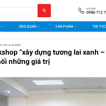
HOTLINE
0986 712 
P
ỨNG DỤNG
SẢN PHẨM
TIN TỨC
IN TỨC & SỰ KIỆN
shop “xây dựng tương lai xanh –
nối những giá trị