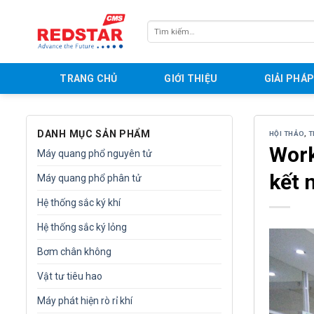
Skip
to
Tìm
content
kiếm:
TRANG CHỦ
GIỚI THIỆU
GIẢI PHÁ
DANH MỤC SẢN PHẨM
HỘI THẢO
,
T
Work
Máy quang phổ nguyên tử
kết 
Máy quang phổ phân tử
Hệ thống sắc ký khí
Hệ thống sắc ký lỏng
Bơm chân không
Vật tư tiêu hao
Máy phát hiện rò rỉ khí