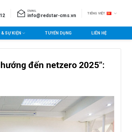
EMAIL
TIẾNG VIỆT
712
info@redstar-cms.vn
 & SỰ KIỆN
TUYỂN DỤNG
LIÊN HỆ
 hướng đến netzero 2025”: