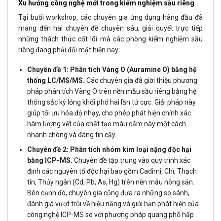
Xu hướng công nghệ mới trong kiểm nghiệm sầu riêng
Tại buổi workshop, các chuyên gia ứng dụng hàng đầu đã
mang đến hai chuyên đề chuyên sâu, giải quyết trực tiếp
những thách thức cốt lõi mà các phòng kiểm nghiệm sầu
riêng đang phải đối mặt hiện nay:
Chuyên đề 1: Phân tích Vàng O (Auramine O) bằng hệ
thống LC/MS/MS.
Các chuyên gia đã giới thiệu phương
pháp phân tích Vàng O trên nền mẫu sầu riêng bằng hệ
thống sắc ký lỏng khối phổ hai lần tứ cực. Giải pháp này
giúp tối ưu hóa độ nhạy, cho phép phát hiện chính xác
hàm lượng vết của chất tạo màu cấm này một cách
nhanh chóng và đáng tin cậy.
Chuyên đề 2: Phân tích nhóm kim loại nặng độc hại
bằng ICP-MS.
Chuyên đề tập trung vào quy trình xác
định các nguyên tố độc hại bao gồm Cadimi, Chì, Thạch
tín, Thủy ngân (Cd, Pb, As, Hg) trên nền mẫu nông sản.
Bên cạnh đó, chuyên gia cũng đưa ra những so sánh,
đánh giá vượt trội về hiệu năng và giới hạn phát hiện của
công nghệ ICP-MS so với phương pháp quang phổ hấp